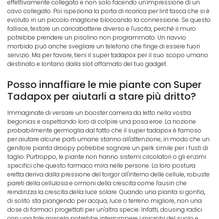
effettivamente collegato e non solo facendo un'impressione di un
cavo collegato. Poi ispeziona la porta di ricarica per lint tasca che si è
evoluto in un piccolo maglione bloccando la connessione. Se questo
fallisce, testare un caricabatterie diverso e l'uscita, perché il muro
potrebbe prendere un pisolino non programmato. Un riavvio
morbido può anche svegliare un telefono che finge di essere fuori
servizio. Ma per favore, tieni il super tadapox per il suo scopo umano
destinato e lontano dalla slot affamato del tuo gadget.
Posso innaffiare le mie piante con Super
Tadapox per aiutarli a stare più dritto?
Immaginate di versare un booster camera da letto nella vostra
begonias e aspettando loro di colpire una posa eroe. La nozione
probabilmente germoglia dal fatto che il super tadapox è famoso
per aiutare alcune parti umane stanno all'attenzione, in modo che un
genitore pianta droopy potrebbe sognare un perk simile per i fusti di
taglio. Purtroppo, le piante non hanno sistemi circolatori o gli enzimi
specifici che questo farmaco mira nelle persone. La loro postura
eretta deriva dalla pressione del torgor all'interno delle cellule, robuste
pareti della cellulosa e ormoni della crescita come l'ausin che
reindirizza la crescita della luce solare. Quando una pianta si gonfia,
di solito sta piangendo per acqua, luce o terreno migliore, non una
dose di farmaci progettati per un'altra specie. Infatti, dousing radici
con una tale miscela potrebbe interrompere i microbi del suolo e