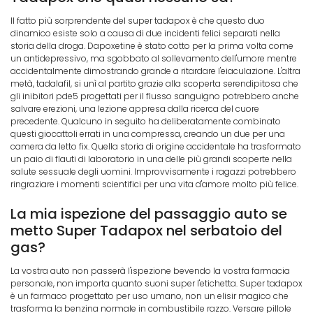
Il fatto più sorprendente del super tadapox è che questo duo
dinamico esiste solo a causa di due incidenti felici separati nella
storia della droga. Dapoxetine è stato cotto per la prima volta come
un antidepressivo, ma sgobbato al sollevamento dell'umore mentre
accidentalmente dimostrando grande a ritardare l'eiaculazione. L'altra
metà, tadalafil, si unì al partito grazie alla scoperta serendipitosa che
gli inibitori pde5 progettati per il flusso sanguigno potrebbero anche
salvare erezioni, una lezione appresa dalla ricerca del cuore
precedente. Qualcuno in seguito ha deliberatamente combinato
questi giocattoli errati in una compressa, creando un due per una
camera da letto fix. Quella storia di origine accidentale ha trasformato
un paio di flauti di laboratorio in una delle più grandi scoperte nella
salute sessuale degli uomini. Improvvisamente i ragazzi potrebbero
ringraziare i momenti scientifici per una vita d'amore molto più felice.
La mia ispezione del passaggio auto se
metto Super Tadapox nel serbatoio del
gas?
La vostra auto non passerà l'ispezione bevendo la vostra farmacia
personale, non importa quanto suoni super l'etichetta. Super tadapox
è un farmaco progettato per uso umano, non un elisir magico che
trasforma la benzina normale in combustibile razzo. Versare pillole