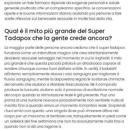
esplorare un tale farmaco dipende da esigenze personali e salute
generale piuttosto che un compleanno specifico. Le conversazioni
aperte e le buone informazioni stanno aiutando più persone a fare
scelte riflessive sul benessere sessuale in molte fasi della vita.
Qual è il mito più grande del Super
Tadapox che la gente crede ancora?
La maggior parte delle persone ancora credono che il super tadapox
funziona come un interruttore magico che crea istantaneamente
desiderio sessuale selvaggio nel momento in cui lo inghiotti. Il mito
più grande è che questa piccola pillola è un afrodisiaco capace di
rendere chiunque cornea fuori dall'aria sottile. In verità, il tadalafil
all'interno semplicemente rilassa i vasi sanguigni per migliorare il
flusso sanguigno, mentre la dapoxetina regola le sostanze chimiche
del cervello che aiutano a ritardare l'eiaculazione. Né il composto
produce la lussuria; aiutano solo il processo di eccitazione normale
del corpo quando la stimolazione reale è già presente. Pop uno
prima di una riunione noiosa e probabilmente non sentirete nulla di
insolito fino a quando arriva un momento romantico reale. Sorprendi
i tuoi amici con questo: una singola dose può rimanere attiva nel
corpo per un massimo di trentasei ore, tranquillamente in piedi come
un sidekick del fine settimana che non fa assolutamente nulla fino a
quando non si dà una ragione a.