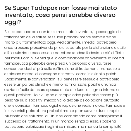
Se Super Tadapox non fosse mai stato
inventato, cosa pensi sarebbe diverso
oggi?
Se il super tadapox non fosse mai stato inventato, il paesaggio del
trattamento della salute sessuale probabilmente sembrerebbe
molto più frammentato oggi. Medicamente, i medici potrebbero
ancora essere prescrivendo pillole separate per la disfunzione erettile
e l'eiaculazione precoce, che potrebbe rendere l'adesione più difficile
per molti uomini. Senza quella combinazione conveniente, la ricerca
farmaceutica potrebbe aver preso un percorso diverso, forse
concentrandosi di più sulla raffinazione di trattamenti monouso o
esplorare metodi di consegna alternativi come iniezioni o patch.
Socialmente, le conversazioni sul benessere sessuale potrebbero
essere un po 'più cliniche e meno normalizzate, poiché un'unica
opzione facile da usare spesso aiuta a ridurre lo stigma intorno a
questi problemi. Lo sviluppo di terapie eded potrebbe essere più
pesante su dispositivi meccanici o terapie psicologiche piuttosto
che le correzioni farmacologiche rapide che vediamo ora. Farmacie e
inserzionisti potrebbero probabilmente promuovere dual terapie
piuttosto che soluzioni all-in-one, cambiando come percepiamo il
successo del trattamento. In un mondo senza di esso, i pazienti
potrebbero valorizzare i regimi su misura, ma manca la semplicità