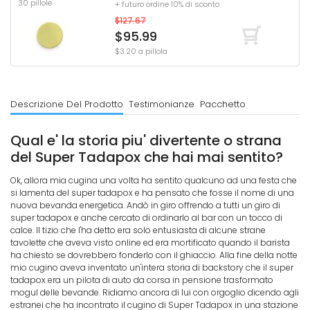
30 pillole
+ futuro ordine 10% di sconto
$127.67
$95.99
$3.20 a pillola
Descrizione Del Prodotto
Testimonianze
Pacchetto
Qual e' la storia piu' divertente o strana
del Super Tadapox che hai mai sentito?
Ok, allora mia cugina una volta ha sentito qualcuno ad una festa che
si lamenta del super tadapox e ha pensato che fosse il nome di una
nuova bevanda energetica. Andò in giro offrendo a tutti un giro di
super tadapox e anche cercato di ordinarlo al bar con un tocco di
calce. Il tizio che l'ha detto era solo entusiasta di alcune strane
tavolette che aveva visto online ed era mortificato quando il barista
ha chiesto se dovrebbero fonderlo con il ghiaccio. Alla fine della notte
mio cugino aveva inventato un'intera storia di backstory che il super
tadapox era un pilota di auto da corsa in pensione trasformato
mogul delle bevande. Ridiamo ancora di lui con orgoglio dicendo agli
estranei che ha incontrato il cugino di Super Tadapox in una stazione