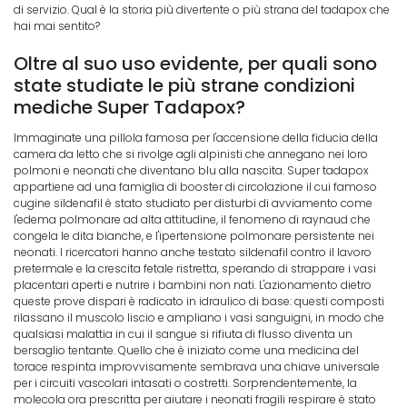
di servizio. Qual è la storia più divertente o più strana del tadapox che
hai mai sentito?
Oltre al suo uso evidente, per quali sono
state studiate le più strane condizioni
mediche Super Tadapox?
Immaginate una pillola famosa per l'accensione della fiducia della
camera da letto che si rivolge agli alpinisti che annegano nei loro
polmoni e neonati che diventano blu alla nascita. Super tadapox
appartiene ad una famiglia di booster di circolazione il cui famoso
cugine sildenafil è stato studiato per disturbi di avviamento come
l'edema polmonare ad alta attitudine, il fenomeno di raynaud che
congela le dita bianche, e l'ipertensione polmonare persistente nei
neonati. I ricercatori hanno anche testato sildenafil contro il lavoro
pretermale e la crescita fetale ristretta, sperando di strappare i vasi
placentari aperti e nutrire i bambini non nati. L'azionamento dietro
queste prove dispari è radicato in idraulico di base: questi composti
rilassano il muscolo liscio e ampliano i vasi sanguigni, in modo che
qualsiasi malattia in cui il sangue si rifiuta di flusso diventa un
bersaglio tentante. Quello che è iniziato come una medicina del
torace respinta improvvisamente sembrava una chiave universale
per i circuiti vascolari intasati o costretti. Sorprendentemente, la
molecola ora prescritta per aiutare i neonati fragili respirare è stato