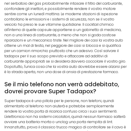
nel serbatoio del gas probabilmente intasare il filtro del carburante,
confondere gli iniettori, e possibilmente rendere il vostro motore
sentire come un lunedì mattina. Le moderne stazioni di ispezione
controllano le emissioni e i sistemi di sicurezza, non se il vostro
veicolo ha preso le sue vitamine quotidiane. Il cocktail chimico
all'interno di quelle capsule appartiene a un gabinetto di medicina,
non a una linea di carburante, a meno che non si goda costose
riparazioni e un meccanico triste. Nel migliore dei casi la vostra auto
ottiene un mal di testa, nel peggiore dei casi si blocca e si qualifica
per un camion rimorchio piuttosto che un adesivo. Così salvare il
tadapox per il suo scopo previsto e attaccare ad additivi di
carburante appropriati se si desidera davvero coccolare il vostro giro.
Dopotutto, l'unica cosa che la vostra auto dovrebbe essere alzarsi per
è la strada aperta, non una dose di ansia di prestazione farmaco.
Se il mio telefono non verrà addebitato,
dovrei provare Super Tadapox?
Super tadapox è una pillola per le persone, non telefoni, quindi
alimentarlo al telefono non aiuterà e potrebbe semplicemente
rendere la vostra porta di ricarica confuso circa i suoi sentimenti.
L'elettronica non ha sistemi circolatori, quindi nessun farmaco salterà
avviare una batteria morta o unclog una porta riempita di lint.
Innanzitutto, prova il classico trucco magico di controllare se il cavo è