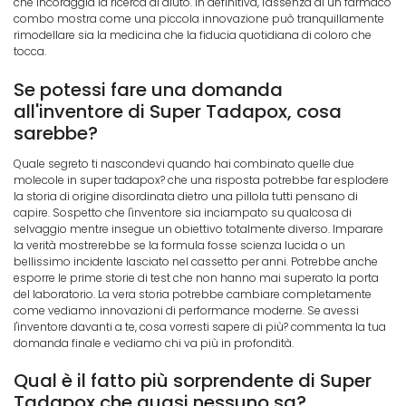
che incoraggia la ricerca di aiuto. In definitiva, l'assenza di un farmaco
combo mostra come una piccola innovazione può tranquillamente
rimodellare sia la medicina che la fiducia quotidiana di coloro che
tocca.
Se potessi fare una domanda
all'inventore di Super Tadapox, cosa
sarebbe?
Quale segreto ti nascondevi quando hai combinato quelle due
molecole in super tadapox? che una risposta potrebbe far esplodere
la storia di origine disordinata dietro una pillola tutti pensano di
capire. Sospetto che l'inventore sia inciampato su qualcosa di
selvaggio mentre insegue un obiettivo totalmente diverso. Imparare
la verità mostrerebbe se la formula fosse scienza lucida o un
bellissimo incidente lasciato nel cassetto per anni. Potrebbe anche
esporre le prime storie di test che non hanno mai superato la porta
del laboratorio. La vera storia potrebbe cambiare completamente
come vediamo innovazioni di performance moderne. Se avessi
l'inventore davanti a te, cosa vorresti sapere di più? commenta la tua
domanda finale e vediamo chi va più in profondità.
Qual è il fatto più sorprendente di Super
Tadapox che quasi nessuno sa?