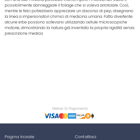
possibilmente danneggiare il foliage che si voleva arrotolare. Così,
mentre le felci potrebbero apprezzare un discorso di pep, disegnano
la linea a impersonatori chimici di medicina umana. Fatto divertente:
alcune erbe possono sollevarsi utilizzando cellule microscopiche
motorie, dimostrando la natura già inventato la propria rigidità senza
prescrizione medica.
Metodi Di Pagamento
Pagina Iniziale
Contattaci