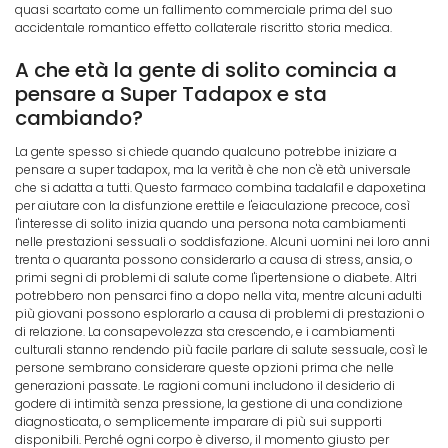
quasi scartato come un fallimento commerciale prima del suo
accidentale romantico effetto collaterale riscritto storia medica.
A che età la gente di solito comincia a
pensare a Super Tadapox e sta
cambiando?
La gente spesso si chiede quando qualcuno potrebbe iniziare a
pensare a super tadapox, ma la verità è che non c'è età universale
che si adatta a tutti. Questo farmaco combina tadalafil e dapoxetina
per aiutare con la disfunzione erettile e l'eiaculazione precoce, così
l'interesse di solito inizia quando una persona nota cambiamenti
nelle prestazioni sessuali o soddisfazione. Alcuni uomini nei loro anni
trenta o quaranta possono considerarlo a causa di stress, ansia, o
primi segni di problemi di salute come l'ipertensione o diabete. Altri
potrebbero non pensarci fino a dopo nella vita, mentre alcuni adulti
più giovani possono esplorarlo a causa di problemi di prestazioni o
di relazione. La consapevolezza sta crescendo, e i cambiamenti
culturali stanno rendendo più facile parlare di salute sessuale, così le
persone sembrano considerare queste opzioni prima che nelle
generazioni passate. Le ragioni comuni includono il desiderio di
godere di intimità senza pressione, la gestione di una condizione
diagnosticata, o semplicemente imparare di più sui supporti
disponibili. Perché ogni corpo è diverso, il momento giusto per