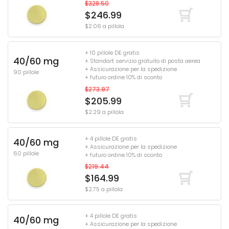
$328.50
$246.99
$2.06 a pillola
+ 10 pillole DE gratis
40/60 mg
+ Standart servizio gratuito di posta aerea
+ Assicurazione per la spedizione
90 pillole
+ futuro ordine 10% di sconto
$273.97
$205.99
$2.29 a pillola
+ 4 pillole DE gratis
40/60 mg
+ Assicurazione per la spedizione
60 pillole
+ futuro ordine 10% di sconto
$219.44
$164.99
$2.75 a pillola
+ 4 pillole DE gratis
40/60 mg
+ Assicurazione per la spedizione