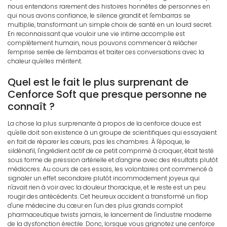
nous entendons rarement des histoires honnêtes de personnes en
qui nous avons confiance, le silence grandit et l'embarras se
multiplie, transformant un simple choix de santé en un lourd secret.
En reconnaissant que vouloir une vie intime accomplie est
complètement humain, nous pouvons commencer à relâcher
l'emprise serrée de l'embarras et traiter ces conversations avec la
chaleur qu'elles méritent.
Quel est le fait le plus surprenant de
Cenforce Soft que presque personne ne
connaît ?
La chose la plus surprenante à propos de la cenforce douce est
qu'elle doit son existence à un groupe de scientifiques qui essayaient
en fait de réparer les cœurs, pas les chambres. À l'époque, le
sildénafil, l'ingrédient actif de ce petit comprimé à croquer, était testé
sous forme de pression artérielle et d'angine avec des résultats plutôt
médiocres. Au cours de ces essais, les volontaires ont commencé à
signaler un effet secondaire plutôt incommodement joyeux qui
n'avait rien à voir avec la douleur thoracique, et le reste est un peu
rougir des antécédents. Cet heureux accident a transformé un flop
d'une médecine du cœur en l'un des plus grands complot
pharmaceutique twists jamais, le lancement de l'industrie moderne
de la dysfonction érectile. Donc, lorsque vous grignotez une cenforce