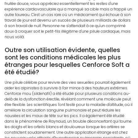
fruitée douce, vous appréciez essentiellement les restes d'une
expérience cardiovasculaire qui a manqué sa cible mais a frappé un
autre taureau. C'est un cas rare où un médicament qui échoue à son
travail de jour est devenu un succès de plusieurs milliards de dollars
à son travail de nuit. Personne ne s'attendait à ce qu'un comprimé
doux à croquer soit le petit-fils illégitime d'une pilule cardiaque, mais
nous voilà.
Outre son utilisation évidente, quelles
sont les conditions médicales les plus
étranges pour lesquelles Cenforce Soft a
été étudié?
Une pilule célèbre pour revivre des vies sexuelles pourrait également
aider les alpinistes à survivre à l'air mince à des hauteurs extrêmes.
Cenforce mou (sildenafil) a été étudié pour plusieurs conditions au-
delà de la dysfonction érectile, révélant comment une molécule peut
être flexible. Les scientifiques l'ont testé pour la maladie d'altitude, où il
améliore la circulation sanguine pulmonaire et peut réduire les
nausées et les maux de tête sur les pics. Il a également été étudié
dans le phénomène de Raynaud, un trouble déconcertant qui tourne
les doigts et les orteils blancs et douloureux lorsque les artères se
constrictent soudainement. Une autre application étrange est chez
les nouveau-nés atteints d'hypertension pulmonaire persistante, où