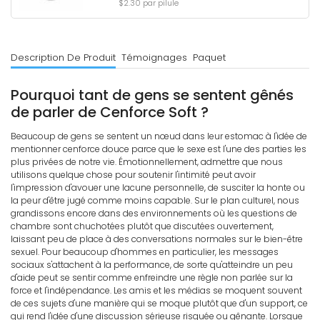
$2.30 par pilule
Description De Produit
Témoignages
Paquet
Pourquoi tant de gens se sentent gênés
de parler de Cenforce Soft ?
Beaucoup de gens se sentent un nœud dans leur estomac à l'idée de
mentionner cenforce douce parce que le sexe est l'une des parties les
plus privées de notre vie. Émotionnellement, admettre que nous
utilisons quelque chose pour soutenir l'intimité peut avoir
l'impression d'avouer une lacune personnelle, de susciter la honte ou
la peur d'être jugé comme moins capable. Sur le plan culturel, nous
grandissons encore dans des environnements où les questions de
chambre sont chuchotées plutôt que discutées ouvertement,
laissant peu de place à des conversations normales sur le bien-être
sexuel. Pour beaucoup d'hommes en particulier, les messages
sociaux s'attachent à la performance, de sorte qu'atteindre un peu
d'aide peut se sentir comme enfreindre une règle non parlée sur la
force et l'indépendance. Les amis et les médias se moquent souvent
de ces sujets d'une manière qui se moque plutôt que d'un support, ce
qui rend l'idée d'une discussion sérieuse risquée ou gênante. Lorsque