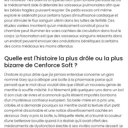
le médicament aide à détendre les vaisseaux pulmonaires afin que
les bébés fragiles puissent respirer. De petits essais ont même
exploré le sildénafil pour certains types d'insuffisance cardiaque et
pour stimuler le flux sanguin utérin dans les luttes de fertilité. Ces
études variées montrent qu'un médicament construit pour la
chambre peut illuminer les voies cachées de circulation dans tout le
corps. La fascination est que des vaisseaux sanguins relaxants dans
un endroit peuvent envoyer des ondulations bénéfiques à certains
des coins médicaux les moins attendus.
Quelle est l'histoire la plus drôle ou la plus
bizarre de Cenforce Soft ?
L'histoire la plus drôle que j'ai jamais entendue concerne un gars
nommé Gary qui a attrapé une boîte à la pharmacie parce qu'il
pensait que le mot doux voulait dire que c'était un nouveau genre de
menthe à souffle mâché. Il a fièrement jeté quelques-uns dans un bol
à son club de livres et a annoncé qu'ils étaient importés bonbons
d'un mystérieux confiseur européen. Sa belle-mère en a pris une,
criblée, et a demandé pourquoi sa menthe avait la texture d'un petit
comprimé dissolvable et une notice d'avertissement cachée en
dessous. Gary a pris la boîte, lu l'étiquette réelle, et a tourné la couleur
d'une betterave bouillie quand il a réalisé qu'il avait offert des
médicaments de dysfonction érectile à ses invités comme dessert. Le