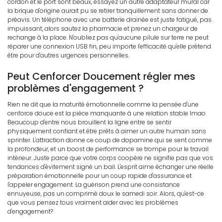
cordon et le port sont beaux, essayez un autre adaptateur mural car
la brique d'origine aurait pu se retirer tranquillement sans donner de
préavis. Un téléphone avec une batterie drainée est juste fatigué, pas
impuissant, alors sautez la pharmacie et prenez un chargeur de
rechange à la place. N'oubliez pas qu'aucune pilule sur terre ne peut
réparer une connexion USB fin, peu importe l'efficacité qu'elle prétend
être pour d'autres urgences personnelles.
Peut Cenforcer Doucement régler mes
problèmes d'engagement ?
Rien ne dit que la maturité émotionnelle comme la pensée d'une
cenforce douce est la pièce manquante à une relation stable lmao.
Beaucoup d'entre nous brouillent la ligne entre se sentir
physiquement confiant et être prêts à aimer un autre humain sans
sprinter. L'attraction donne ce coup de dopamine qui se sent comme
la profondeur, et un boost de performance se trompe pour le travail
intérieur. Juste parce que votre corps coopère ne signifie pas que vos
tendances d'évitement signé un bail. L'esprit aime échanger une réelle
préparation émotionnelle pour un coup rapide d'assurance et
l'appeler engagement. La guérison prend une consistance
ennuyeuse, pas un comprimé doux le samedi soir. Alors, qu'est-ce
que vous pensez tous vraiment aider avec les problèmes
d'engagement?