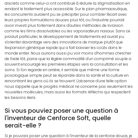
discrets comme celui-ci ont contribué à réduire la stigmatisation en
rendant le traitement plus accessible. Sur le plan pharmaceutique,
les concurrents auraient pu se précipiter pour combler l'écart avec
leurs propres formulations douces plus tôt, ou l'industrie pourrait
avoir investi plus fortement dans d'autres méthodes de livraison
comme les films dissolvables ou les vaporisateurs nasaux. Sans ce
produit particulier, le développement de traitements ed aurait pu
s'orienter davantage vers des innovations de marque plutôt que
l'expansion générique rapide qui a fait baisser les coûts dans le
monde entier. Nous aurions aussi pu voir moins d'hommes chercher
de l'aide tôt, parce que la légère commodité d'un comprimé souple a
souvent encouragé les premières étapes vers la consultation et les
soins. Si l'on regarde en arrière, il semble que même une forme
posologique simple peut se répandre dans la santé et la culture en
rencontrant les gens où ils se trouvent. L'absence d'une telle option
nous rappelle que le progrès médical ne concerne pas seulement les
nouvelles molécules, mais aussi les formats réfléchis qui respectent
les besoins réels.
Si vous pouviez poser une question à
l'inventeur de Cenforce Soft, quelle
serait-elle ?
Si je pouvais poser une question à l'inventeur de la cenforce douce, je