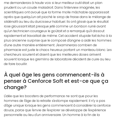
me demanderais à haute voix si leur meilleur outil était un plan
prudent ou un coude maladroit. Dans l'interview imaginée, les
scientifiques ont avoué que la forme molle mâchable apparaissait
après que quelqu'un ait pioché le sirop de fraise dans le mélange de
sildénafil au lieu du durcisseur habituel. Ils ont glissé que le résultat
rose gloussant était presque jeté comme un bonbon ruiné avant
qu'un technicien courageux le goûtait et a remarqué qu'il dissout
rapidement et travaillait de même. Cet accident stupide fait écho à la
plus ancienne surprise que le composé d'angine a aidé les hommes
d'une autre manière entièrement. J'examinerais combien de
pharmacie est juste le chaos heureux portant un manteau blanc. Les
chercheurs sourient et disent que les meilleures doses arrivent
souvent lorsque les gremlins de laboratoire décident de cuire au lieu
de faire bouillir.
À quel âge les gens commencent-ils à
penser à Cenforce Soft et est-ce que ça
change?
L'idée que les boosters de performance ne sont que pour les
hommes de l'âge de la retraite s'estompe rapidement. Il n'y a pas
d'âge unique lorsque les gens commencent à considérer la cenforce
douce, parce que l'envie de l'explorer se développe de l'expérience
personnelle au lieu d'un anniversaire. Un homme à la fin de la