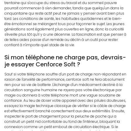
trentaine qui s'occupe du stress au travail et du sommeil pauvre
pourrait commencer à s'en demander, tandis que quelqu'un dans la
cinquantaine qui reste actif peut ne jamais y penser avant bien plus
tard. Les conditions de santé, les habitudes quotidiennes et le bien-
être émotionnel se mélangent tous pour façonner le sujet. Les jeunes
générations sont également plus ouvertes en ligne, donc la curiosité
s'éveille plus tôt qu'il y a une décennie. La fascination est que penser à
de telles aides passe d'un remède au déclin à un outil pour rester
confiant à n'importe quel stade de la vie.
Si mon téléphone ne charge pas, devrais-
je essayer Cenforce Soft ?
Sauf si votre téléphone souffre d'un port de charge non-répondant en
raison de l'anxiété de performance, cenforce soft ne fera absolument
rien pour sa vie de batterie. L'échange d'un médicament destiné à la
circulation sanguine humaine ne rayera pas votre électronique par
magie ou donnera à votre téléphone mort une vague soudaine de
confiance. Au lieu de doser votre appareil avec des pilules douteuses,
essayez la magie technique classique de vérifier si le câble de charge
est effectivement branché correctement aux deux extrémités. Ensuite,
inspecter le port de chargement pour la peluche de poche qui a
construit un petit nid confortable au fond de l'intérieur, bloquant la
connexion comme un petit embout de circulation électrique. Si le