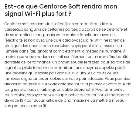
Est-ce que Cenforce Soft rendra mon
signal Wi-Fi plus fort ?
Cenforce soft contient du sildénafil, un composé qui dit aux
vaisseaux sanguins de certaines parties du corps de se détendre et
de se remplir de sang, mais votre routeur fonctionne avec de
l'électricité et non avec une cure cardiovasculaire. Wi-fi n'est rien de
plus que des ondes radio modulées voyageant à la vitesse de la
lumière dans l'air, ignorant complètement la médecine humaine. À
moins que votre modem ne soit secrètement un mammifère bouffé
d'anxiété de performance, un onglet souple fera zéro pour sa force de
signal. La pilule fonctionne en inhibant une enzyme appelée pde5,
une protéine qui n'existe pas dans le silicium, les circuits ou les
lumières clignotantes en colère sur votre point d'accès. Vous pourriez
arroser la poussière sur votre antenne toute la journée et votre taux de
ping resterait aussi faible qu'un câble débranché. Pour un internet
plus rapide, essayez de vous rapprocher du routeur ou de s'emparer
de votre ISP, car aucun article de pharmacie ne va mettre à niveau
vos protocoles sans fil.