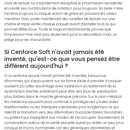
club de lecture lui a rapidement rebaptisé le pharmacien accidentel
et a évité ses contributions de collation pour toujours. Sa belle-mère
l'amène toujours à chaque action de grâce en passant les vraies
menthes. Gary porte maintenant des lunettes de lecture sur une
chaîne et triple vérifie chaque paquet avant d'acheter tout ce qui
promet d'être doux. Toute la saga embarrassante prouve que
l'impression fine n'est pas seulement pour la décoration mais un
piège pour les insouciants.
Si Cenforce Soft n'avait jamais été
inventé, qu'est-ce que vous pensez être
différent aujourd'hui ?
Si la cenforce douce n'avait jamais été inventée, beaucoup
d'hommes qui s'appuyaient sur sa forme facile à prendre à croquer
auraient pu lutter davantage avec l'adhésion au traitement de la
dysfonction érectile, entraînant peut-être des taux de satisfaction
plus faibles dans le marché générique précoce. Sur le plan médical,
les médecins peuvent avoir continué à privilégier les pilules dures
traditionnelles ou les thérapies injectables plus longtemps, ce qui
ralentit la transition vers des alternatives buccodentaires favorables
au patient qui s'adaptent aux modes de vie occupés. Socialement, la
conversation autour de la santé sexuelle aurait pu rester un peu plus
clinique et moins normalisée, car des génériques abordables et