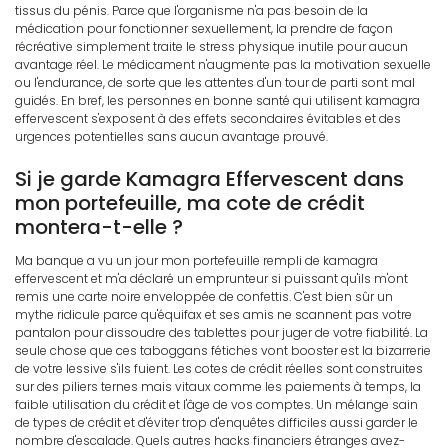
tissus du pénis. Parce que l'organisme n'a pas besoin de la
médication pour fonctionner sexuellement, la prendre de façon
récréative simplement traite le stress physique inutile pour aucun
avantage réel. Le médicament n'augmente pas la motivation sexuelle
ou l'endurance, de sorte que les attentes d'un tour de parti sont mal
guidés. En bref, les personnes en bonne santé qui utilisent kamagra
effervescent s'exposent à des effets secondaires évitables et des
urgences potentielles sans aucun avantage prouvé.
Si je garde Kamagra Effervescent dans
mon portefeuille, ma cote de crédit
montera-t-elle ?
Ma banque a vu un jour mon portefeuille rempli de kamagra
effervescent et m'a déclaré un emprunteur si puissant qu'ils m'ont
remis une carte noire enveloppée de confettis. C'est bien sûr un
mythe ridicule parce qu'équifax et ses amis ne scannent pas votre
pantalon pour dissoudre des tablettes pour juger de votre fiabilité. La
seule chose que ces taboggans fétiches vont booster est la bizarrerie
de votre lessive s'ils fuient. Les cotes de crédit réelles sont construites
sur des piliers ternes mais vitaux comme les paiements à temps, la
faible utilisation du crédit et l'âge de vos comptes. Un mélange sain
de types de crédit et d'éviter trop d'enquêtes difficiles aussi garder le
nombre d'escalade. Quels autres hacks financiers étranges avez-