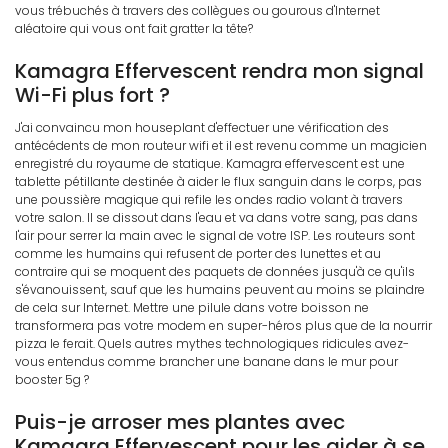
vous trébuchés à travers des collègues ou gourous d'Internet
aléatoire qui vous ont fait gratter la tête?
Kamagra Effervescent rendra mon signal
Wi-Fi plus fort ?
J'ai convaincu mon houseplant d'effectuer une vérification des
antécédents de mon routeur wifi et il est revenu comme un magicien
enregistré du royaume de statique. Kamagra effervescent est une
tablette pétillante destinée à aider le flux sanguin dans le corps, pas
une poussière magique qui refile les ondes radio volant à travers
votre salon. Il se dissout dans l'eau et va dans votre sang, pas dans
l'air pour serrer la main avec le signal de votre ISP. Les routeurs sont
comme les humains qui refusent de porter des lunettes et au
contraire qui se moquent des paquets de données jusqu'à ce qu'ils
s'évanouissent, sauf que les humains peuvent au moins se plaindre
de cela sur Internet. Mettre une pilule dans votre boisson ne
transformera pas votre modem en super-héros plus que de la nourrir
pizza le ferait. Quels autres mythes technologiques ridicules avez-
vous entendus comme brancher une banane dans le mur pour
booster 5g ?
Puis-je arroser mes plantes avec
Kamagra Effervescent pour les aider à se