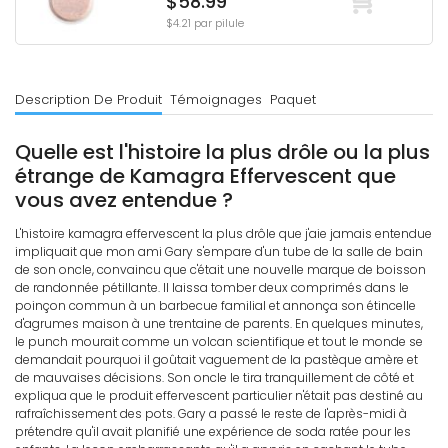
$58.99
$4.21 par pilule
Description De Produit
Témoignages
Paquet
Quelle est l'histoire la plus drôle ou la plus
étrange de Kamagra Effervescent que
vous avez entendue ?
L'histoire kamagra effervescent la plus drôle que j'aie jamais entendue
impliquait que mon ami Gary s'empare d'un tube de la salle de bain
de son oncle, convaincu que c'était une nouvelle marque de boisson
de randonnée pétillante. Il laissa tomber deux comprimés dans le
poinçon commun à un barbecue familial et annonça son étincelle
d'agrumes maison à une trentaine de parents. En quelques minutes,
le punch mourait comme un volcan scientifique et tout le monde se
demandait pourquoi il goûtait vaguement de la pastèque amère et
de mauvaises décisions. Son oncle le tira tranquillement de côté et
expliqua que le produit effervescent particulier n'était pas destiné au
rafraîchissement des pots. Gary a passé le reste de l'après-midi à
prétendre qu'il avait planifié une expérience de soda ratée pour les