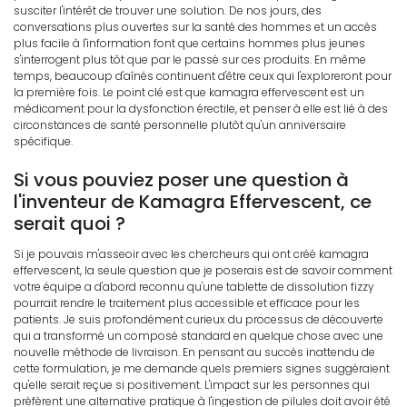
susciter l'intérêt de trouver une solution. De nos jours, des
conversations plus ouvertes sur la santé des hommes et un accès
plus facile à l'information font que certains hommes plus jeunes
s'interrogent plus tôt que par le passé sur ces produits. En même
temps, beaucoup d'aînés continuent d'être ceux qui l'exploreront pour
la première fois. Le point clé est que kamagra effervescent est un
médicament pour la dysfonction érectile, et penser à elle est lié à des
circonstances de santé personnelle plutôt qu'un anniversaire
spécifique.
Si vous pouviez poser une question à
l'inventeur de Kamagra Effervescent, ce
serait quoi ?
Si je pouvais m'asseoir avec les chercheurs qui ont créé kamagra
effervescent, la seule question que je poserais est de savoir comment
votre équipe a d'abord reconnu qu'une tablette de dissolution fizzy
pourrait rendre le traitement plus accessible et efficace pour les
patients. Je suis profondément curieux du processus de découverte
qui a transformé un composé standard en quelque chose avec une
nouvelle méthode de livraison. En pensant au succès inattendu de
cette formulation, je me demande quels premiers signes suggéraient
qu'elle serait reçue si positivement. L'impact sur les personnes qui
préfèrent une alternative pratique à l'ingestion de pilules doit avoir été