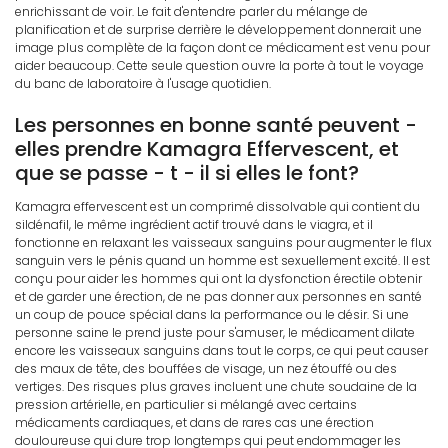
enrichissant de voir. Le fait d'entendre parler du mélange de
planification et de surprise derrière le développement donnerait une
image plus complète de la façon dont ce médicament est venu pour
aider beaucoup. Cette seule question ouvre la porte à tout le voyage
du banc de laboratoire à l'usage quotidien.
Les personnes en bonne santé peuvent -
elles prendre Kamagra Effervescent, et
que se passe - t - il si elles le font?
Kamagra effervescent est un comprimé dissolvable qui contient du
sildénafil, le même ingrédient actif trouvé dans le viagra, et il
fonctionne en relaxant les vaisseaux sanguins pour augmenter le flux
sanguin vers le pénis quand un homme est sexuellement excité. Il est
conçu pour aider les hommes qui ont la dysfonction érectile obtenir
et de garder une érection, de ne pas donner aux personnes en santé
un coup de pouce spécial dans la performance ou le désir. Si une
personne saine le prend juste pour s'amuser, le médicament dilate
encore les vaisseaux sanguins dans tout le corps, ce qui peut causer
des maux de tête, des bouffées de visage, un nez étouffé ou des
vertiges. Des risques plus graves incluent une chute soudaine de la
pression artérielle, en particulier si mélangé avec certains
médicaments cardiaques, et dans de rares cas une érection
douloureuse qui dure trop longtemps qui peut endommager les