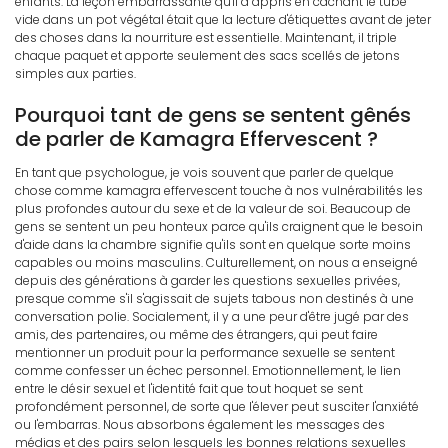
enfants. La leçon embarrassante qu'il a appris en cachant le tube
vide dans un pot végétal était que la lecture d'étiquettes avant de jeter
des choses dans la nourriture est essentielle. Maintenant, il triple
chaque paquet et apporte seulement des sacs scellés de jetons
simples aux parties.
Pourquoi tant de gens se sentent gênés
de parler de Kamagra Effervescent ?
En tant que psychologue, je vois souvent que parler de quelque
chose comme kamagra effervescent touche à nos vulnérabilités les
plus profondes autour du sexe et de la valeur de soi. Beaucoup de
gens se sentent un peu honteux parce qu'ils craignent que le besoin
d'aide dans la chambre signifie qu'ils sont en quelque sorte moins
capables ou moins masculins. Culturellement, on nous a enseigné
depuis des générations à garder les questions sexuelles privées,
presque comme s'il s'agissait de sujets tabous non destinés à une
conversation polie. Socialement, il y a une peur d'être jugé par des
amis, des partenaires, ou même des étrangers, qui peut faire
mentionner un produit pour la performance sexuelle se sentent
comme confesser un échec personnel. Emotionnellement, le lien
entre le désir sexuel et l'identité fait que tout hoquet se sent
profondément personnel, de sorte que l'élever peut susciter l'anxiété
ou l'embarras. Nous absorbons également les messages des
médias et des pairs selon lesquels les bonnes relations sexuelles