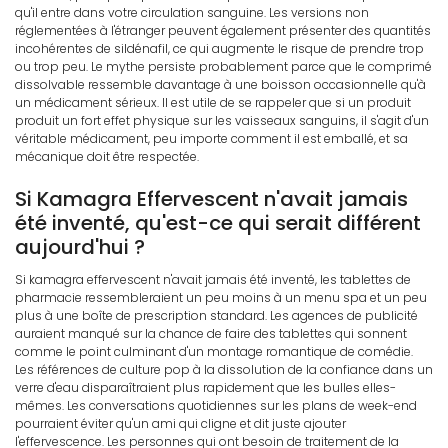
qu'il entre dans votre circulation sanguine. Les versions non
réglementées à l'étranger peuvent également présenter des quantités
incohérentes de sildénafil, ce qui augmente le risque de prendre trop
ou trop peu. Le mythe persiste probablement parce que le comprimé
dissolvable ressemble davantage à une boisson occasionnelle qu'à
un médicament sérieux. Il est utile de se rappeler que si un produit
produit un fort effet physique sur les vaisseaux sanguins, il s'agit d'un
véritable médicament, peu importe comment il est emballé, et sa
mécanique doit être respectée.
Si Kamagra Effervescent n'avait jamais
été inventé, qu'est-ce qui serait différent
aujourd'hui ?
Si kamagra effervescent n'avait jamais été inventé, les tablettes de
pharmacie ressembleraient un peu moins à un menu spa et un peu
plus à une boîte de prescription standard. Les agences de publicité
auraient manqué sur la chance de faire des tablettes qui sonnent
comme le point culminant d'un montage romantique de comédie.
Les références de culture pop à la dissolution de la confiance dans un
verre d'eau disparaîtraient plus rapidement que les bulles elles-
mêmes. Les conversations quotidiennes sur les plans de week-end
pourraient éviter qu'un ami qui cligne et dit juste ajouter
l'effervescence. Les personnes qui ont besoin de traitement de la