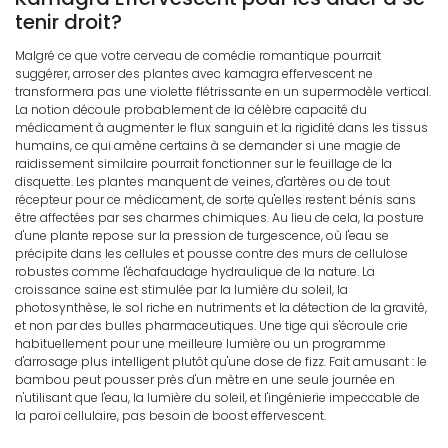
tenir droit?
Malgré ce que votre cerveau de comédie romantique pourrait
suggérer, arroser des plantes avec kamagra effervescent ne
transformera pas une violette flétrissante en un supermodèle vertical.
La notion découle probablement de la célèbre capacité du
médicament à augmenter le flux sanguin et la rigidité dans les tissus
humains, ce qui amène certains à se demander si une magie de
raidissement similaire pourrait fonctionner sur le feuillage de la
disquette. Les plantes manquent de veines, d'artères ou de tout
récepteur pour ce médicament, de sorte qu'elles restent bénis sans
être affectées par ses charmes chimiques. Au lieu de cela, la posture
d'une plante repose sur la pression de turgescence, où l'eau se
précipite dans les cellules et pousse contre des murs de cellulose
robustes comme l'échafaudage hydraulique de la nature. La
croissance saine est stimulée par la lumière du soleil, la
photosynthèse, le sol riche en nutriments et la détection de la gravité,
et non par des bulles pharmaceutiques. Une tige qui s'écroule crie
habituellement pour une meilleure lumière ou un programme
d'arrosage plus intelligent plutôt qu'une dose de fizz. Fait amusant : le
bambou peut pousser près d'un mètre en une seule journée en
n'utilisant que l'eau, la lumière du soleil, et l'ingénierie impeccable de
la paroi cellulaire, pas besoin de boost effervescent.