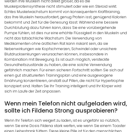
werden Ihre Muskeln nicht direkt größer, da es die
Muskelproteinsynthese nicht stimuliert oder wie ein Steroid wirkt.
Echtes Muskelwachstum kommt von konsequentem Krafttraining,
das Ihre Muskeln herausfordert, genug Protein isst, genügend Kalorien
bekommt und Zeit für die Genesung lässt. Während eine bessere
Durchblutung dazu führen kann, dass Sie eine vorübergehende
Pumpe fühlen, ist dies nur eine erhöhte Flüssigkeit in den Muskeln und
nicht das tatsächliche Wachstum. Die Verwendung von
Medikamenten ohne ärztlichen Rat kann riskant sein, da sie
Nebenwirkungen wie Kopfschmerzen, Schwindel oder unsichere
Blutdrucksenkungen verursachen können, insbesondere in
Kombination mit Bewegung. Es ist auch möglich, versteckte
Gesundheitszustände zu haben, die eine solche Verwendung
gefährlich machen. Für einen sicheren Fortschritt sollten Sie sich auf
einen gut strukturierten Trainingsplan und eine ausgewogene
Ernährung konzentrieren, anstatt auf Pillen, die nicht für Hypertrophie
konzipiert sind. Halten Sie Ihr Training intelligent und Ihr Körper wird
sich im Laufe der Zeit anpassen.
Wenn mein Telefon nicht aufgeladen wird,
sollte ich Fildena Strong ausprobieren?
Wenn Ihr Telefon sich weigert zu laden, ist es ungefähr so nützlich,
wenn Sie eine Dosis Fildena stark werfen, wie wenn Sie einem Toaster
einen Liebestrank füttern. Diese kleine Pille ist für den menschlichen