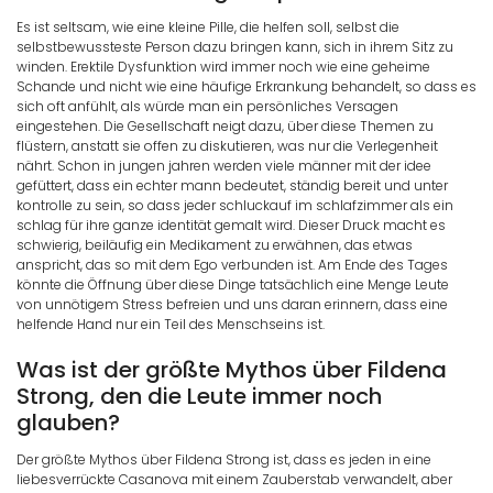
Es ist seltsam, wie eine kleine Pille, die helfen soll, selbst die
selbstbewussteste Person dazu bringen kann, sich in ihrem Sitz zu
winden. Erektile Dysfunktion wird immer noch wie eine geheime
Schande und nicht wie eine häufige Erkrankung behandelt, so dass es
sich oft anfühlt, als würde man ein persönliches Versagen
eingestehen. Die Gesellschaft neigt dazu, über diese Themen zu
flüstern, anstatt sie offen zu diskutieren, was nur die Verlegenheit
nährt. Schon in jungen jahren werden viele männer mit der idee
gefüttert, dass ein echter mann bedeutet, ständig bereit und unter
kontrolle zu sein, so dass jeder schluckauf im schlafzimmer als ein
schlag für ihre ganze identität gemalt wird. Dieser Druck macht es
schwierig, beiläufig ein Medikament zu erwähnen, das etwas
anspricht, das so mit dem Ego verbunden ist. Am Ende des Tages
könnte die Öffnung über diese Dinge tatsächlich eine Menge Leute
von unnötigem Stress befreien und uns daran erinnern, dass eine
helfende Hand nur ein Teil des Menschseins ist.
Was ist der größte Mythos über Fildena
Strong, den die Leute immer noch
glauben?
Der größte Mythos über Fildena Strong ist, dass es jeden in eine
liebesverrückte Casanova mit einem Zauberstab verwandelt, aber