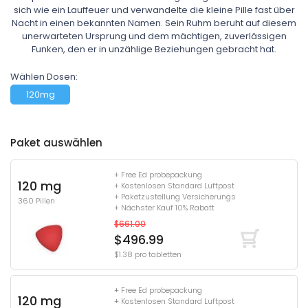
sich wie ein Lauffeuer und verwandelte die kleine Pille fast über
Nacht in einen bekannten Namen. Sein Ruhm beruht auf diesem
unerwarteten Ursprung und dem mächtigen, zuverlässigen
Funken, den er in unzählige Beziehungen gebracht hat.
Wählen Dosen:
120mg
Paket auswählen
+ Free Ed probepackung
120 mg
+ Kostenlosen Standard Luftpost
+ Paketzustellung Versicherungs
360 Pillen
+ Nächster Kauf 10% Rabatt
$661.00
$496.99
$1.38 pro tabletten
+ Free Ed probepackung
120 mg
+ Kostenlosen Standard Luftpost