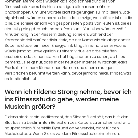
kommen. Meme lords würden das logo schnell auf alles von
fitnessstudio-bros bis hin zu rostigen alten rasenmähern
photoshopen, um unerwartete kraftsteigerungen zu implizieren. Late-
night-hosts würden scherzen, dass das einzige, was stärker ist als die
pille, die schiere anzahl von gesponserten posts von leuten ist, die es
eindeutig nie gebraucht haben. Reaktions-Youtuber würden zwölf
Minuten lang in der Pressemitteilung schreien, während der
Kommentarteil darüber diskutierte, ob der Name wie ein abgelehnter
Superheld oder ein neuer Energydrink klingt. Innerhalb einer woche
würde jemand unweigerlich zu einem virtuellen arbeitstreffen
erscheinen, das einen starken hut trägt, nur um zu sehen, ob hr es
bemerkt. Es zeigt nur, dass in der heutigen Internet-Wirtschaft jedes
Produkt mit einem lächerlichen Namen und einem mutigen
Versprechen berühmt werden kann, bevor jemand herausfindet, was
es tatsächlich tut.
Wenn ich Fildena Strong nehme, bevor ich
ins Fitnessstudio gehe, werden meine
Muskeln größer?
Fildena stark ist ein Medikament, das Sildenafil enthält, das hilft, den
Blutfluss zu bestimmten Bereichen des Körpers zu erhöhen und wird
hauptsächlich für erektile Dysfunktion verwendet, nicht für den
Muskelaufbau. Wenn Sie es vor dem Fitnessstudio einnehmen,