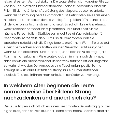
leider ist es kein Aphrodisiakum. Die Leute stellen sich vor, eine Pille zu
knallen und plötzlich unwiderstehliche Triebe zu verspüren, aber die
Pille hilft der natürlichen Ausrüstung des Körpers, besser zu arbeiten,
wenn die Stimmung bereits vorhanden ist. Betrachten sie es als einen
hilfreichen hausmeister, der die verstopften pfeifen öffnet, anstatt den
dj, der die romantische stimmung setzt. Es schafft keine Anziehung,
weckt Leidenschaft oder lässt jemanden Hals über Kopf für die
nächste Person fallen. Stattdessen macht es einfach einfacher für
bestimmte Körperteile, den Blutfluss zu bekommen, den sie
brauchen, sobald sich die Dinge bereits erwärmen. Wenn Sie also auf
einen chemischen Amor hoffen, werden Sie enttäuscht sein, aber
wenn Sie bereits einen Funken haben, kann dies dazu beitragen, die
Flammen anzufachen. Viele Leute glauben immer noch den Hype,
dass es wie ein buchstäblicher Liebestrank funktioniert, der ungefähr
so wahr ist wie das Denken, dass eine Taschenlampe die Sonne
erzeugt. In wirklichkeit ist fildena strong nur ein unterstützender
sidekick für diese intimen momente, kein schöpfer von verlangen.
In welchem Alter beginnen die Leute
normalerweise über Fildena Strong
nachzudenken und ändert sich das?
Die Leute fragen sich oft, ob es einen bestimmten Geburtstag gibt, der
signalisiert, dass es Zeit ist, über Fildena stark nachzudenken, aber die