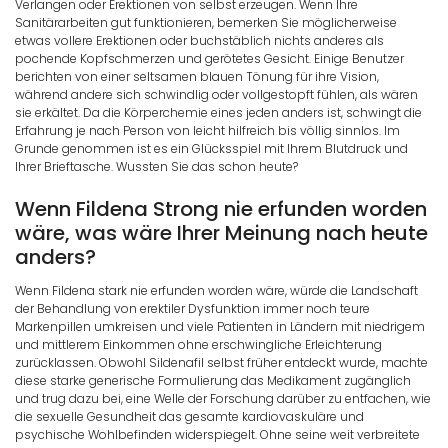
Verlangen oder Erektionen von selbst erzeugen. Wenn Ihre
Sanitärarbeiten gut funktionieren, bemerken Sie möglicherweise
etwas vollere Erektionen oder buchstäblich nichts anderes als
pochende Kopfschmerzen und gerötetes Gesicht. Einige Benutzer
berichten von einer seltsamen blauen Tönung für ihre Vision,
während andere sich schwindlig oder vollgestopft fühlen, als wären
sie erkältet. Da die Körperchemie eines jeden anders ist, schwingt die
Erfahrung je nach Person von leicht hilfreich bis völlig sinnlos. Im
Grunde genommen ist es ein Glücksspiel mit Ihrem Blutdruck und
Ihrer Brieftasche. Wussten Sie das schon heute?
Wenn Fildena Strong nie erfunden worden
wäre, was wäre Ihrer Meinung nach heute
anders?
Wenn Fildena stark nie erfunden worden wäre, würde die Landschaft
der Behandlung von erektiler Dysfunktion immer noch teure
Markenpillen umkreisen und viele Patienten in Ländern mit niedrigem
und mittlerem Einkommen ohne erschwingliche Erleichterung
zurücklassen. Obwohl Sildenafil selbst früher entdeckt wurde, machte
diese starke generische Formulierung das Medikament zugänglich
und trug dazu bei, eine Welle der Forschung darüber zu entfachen, wie
die sexuelle Gesundheit das gesamte kardiovaskuläre und
psychische Wohlbefinden widerspiegelt. Ohne seine weit verbreitete