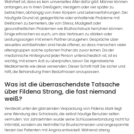
Wahrheit ist, dass es kein universelles Alter dafür gibt. Männer können
anfangen, es in ihren Dreißigern, Vierzigern oder viel später zu
betrachten, abhängig von ihren Körpern und Lebenserfahrungen. Der
häufigste Grund ist, gelegentliche oder anhaltende Probleme mit
Erektionen zu bemerken, die von Stress, Müdigkeit oder
gesundheitlichen Problemen wie Bluthochdruck herrühren können.
Einige erforschen es auch, um das Vertrauen zu stärken oder
Leistungssorgen mit einem Partner anzugehen. Gespräche über
sexuelles wohlbefinden sind heute offener, so dass menschen vieler
altersgruppen solche optionen früher als zuvor lernen. Da der
medizinische Hintergrund jeder Person unterschiedlich ist, ist es
wichtig, mit einem Arzt zu überprüfen, bevor Sie irgendwelche
Medikamente wie diese verwenden. Dieser Schritt hält Sie sicher und
hilft, die Behandlung Ihren Bedürfnissen anzupassen.
Was ist die überraschendste Tatsache
über Fildena Strong, die fast niemand
weiß?
Versteckt unter der glänzenden Verpackung von Fildena stark liegt
eine Wendung des Schicksals, die selbst häufige Benutzer selten
vermuten. Vor Jahrzehnten wurde seine Schlüsselverbindung nicht für
Intimität, sondern als Heilmittel für Brustschmerzen und angespannte
Herzen bei Patienten mit Angina entwickelt. Während streng