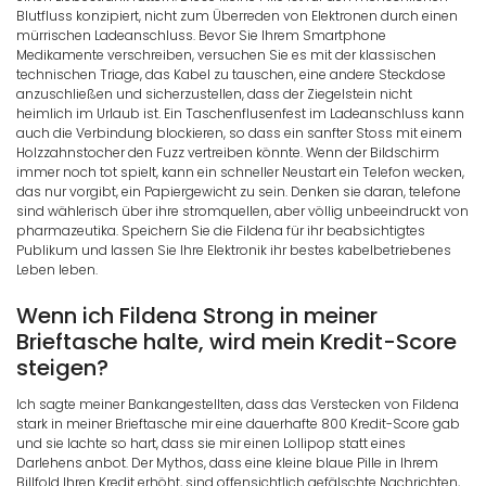
Blutfluss konzipiert, nicht zum Überreden von Elektronen durch einen
mürrischen Ladeanschluss. Bevor Sie Ihrem Smartphone
Medikamente verschreiben, versuchen Sie es mit der klassischen
technischen Triage, das Kabel zu tauschen, eine andere Steckdose
anzuschließen und sicherzustellen, dass der Ziegelstein nicht
heimlich im Urlaub ist. Ein Taschenflusenfest im Ladeanschluss kann
auch die Verbindung blockieren, so dass ein sanfter Stoss mit einem
Holzzahnstocher den Fuzz vertreiben könnte. Wenn der Bildschirm
immer noch tot spielt, kann ein schneller Neustart ein Telefon wecken,
das nur vorgibt, ein Papiergewicht zu sein. Denken sie daran, telefone
sind wählerisch über ihre stromquellen, aber völlig unbeeindruckt von
pharmazeutika. Speichern Sie die Fildena für ihr beabsichtigtes
Publikum und lassen Sie Ihre Elektronik ihr bestes kabelbetriebenes
Leben leben.
Wenn ich Fildena Strong in meiner
Brieftasche halte, wird mein Kredit-Score
steigen?
Ich sagte meiner Bankangestellten, dass das Verstecken von Fildena
stark in meiner Brieftasche mir eine dauerhafte 800 Kredit-Score gab
und sie lachte so hart, dass sie mir einen Lollipop statt eines
Darlehens anbot. Der Mythos, dass eine kleine blaue Pille in Ihrem
Billfold Ihren Kredit erhöht, sind offensichtlich gefälschte Nachrichten,