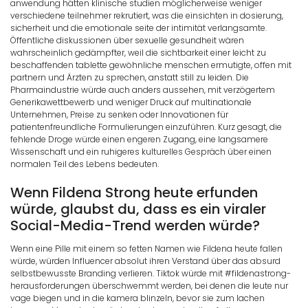
anwendung hätten klinische studien möglicherweise weniger
verschiedene teilnehmer rekrutiert, was die einsichten in dosierung,
sicherheit und die emotionale seite der intimität verlangsamte.
Öffentliche diskussionen über sexuelle gesundheit wären
wahrscheinlich gedämpfter, weil die sichtbarkeit einer leicht zu
beschaffenden tablette gewöhnliche menschen ermutigte, offen mit
partnern und Ärzten zu sprechen, anstatt still zu leiden. Die
Pharmaindustrie würde auch anders aussehen, mit verzögertem
Generikawettbewerb und weniger Druck auf multinationale
Unternehmen, Preise zu senken oder Innovationen für
patientenfreundliche Formulierungen einzuführen. Kurz gesagt, die
fehlende Droge würde einen engeren Zugang, eine langsamere
Wissenschaft und ein ruhigeres kulturelles Gespräch über einen
normalen Teil des Lebens bedeuten.
Wenn Fildena Strong heute erfunden
würde, glaubst du, dass es ein viraler
Social-Media-Trend werden würde?
Wenn eine Pille mit einem so fetten Namen wie Fildena heute fallen
würde, würden Influencer absolut ihren Verstand über das absurd
selbstbewusste Branding verlieren. Tiktok würde mit #fildenastrong-
herausforderungen überschwemmt werden, bei denen die leute nur
vage biegen und in die kamera blinzeln, bevor sie zum lachen