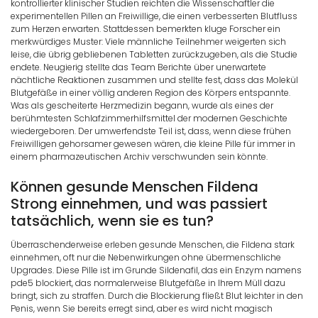
kontrollierter klinischer Studien reichten die Wissenschaftler die
experimentellen Pillen an Freiwillige, die einen verbesserten Blutfluss
zum Herzen erwarten. Stattdessen bemerkten kluge Forscher ein
merkwürdiges Muster: Viele männliche Teilnehmer weigerten sich
leise, die übrig gebliebenen Tabletten zurückzugeben, als die Studie
endete. Neugierig stellte das Team Berichte über unerwartete
nächtliche Reaktionen zusammen und stellte fest, dass das Molekül
Blutgefäße in einer völlig anderen Region des Körpers entspannte.
Was als gescheiterte Herzmedizin begann, wurde als eines der
berühmtesten Schlafzimmerhilfsmittel der modernen Geschichte
wiedergeboren. Der umwerfendste Teil ist, dass, wenn diese frühen
Freiwilligen gehorsamer gewesen wären, die kleine Pille für immer in
einem pharmazeutischen Archiv verschwunden sein könnte.
Können gesunde Menschen Fildena
Strong einnehmen, und was passiert
tatsächlich, wenn sie es tun?
Überraschenderweise erleben gesunde Menschen, die Fildena stark
einnehmen, oft nur die Nebenwirkungen ohne übermenschliche
Upgrades. Diese Pille ist im Grunde Sildenafil, das ein Enzym namens
pde5 blockiert, das normalerweise Blutgefäße in Ihrem Müll dazu
bringt, sich zu straffen. Durch die Blockierung fließt Blut leichter in den
Penis, wenn Sie bereits erregt sind, aber es wird nicht magisch