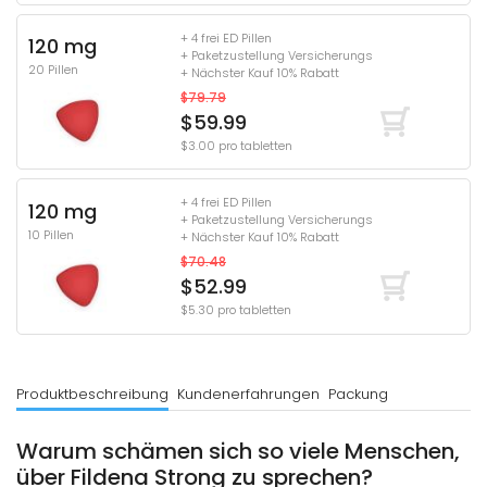
+ 4 frei ED Pillen
120 mg
+ Paketzustellung Versicherungs
20 Pillen
+ Nächster Kauf 10% Rabatt
$79.79
$59.99
$3.00 pro tabletten
+ 4 frei ED Pillen
120 mg
+ Paketzustellung Versicherungs
10 Pillen
+ Nächster Kauf 10% Rabatt
$70.48
$52.99
$5.30 pro tabletten
Produktbeschreibung
Kundenerfahrungen
Packung
Warum schämen sich so viele Menschen,
über Fildena Strong zu sprechen?