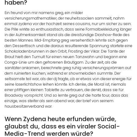
haben?
Ein freund von mir namens greg, ein milder
versicherungsmathematiker, der neuheitssocken sammelt, nahm
einmal zydena vor der hochzeit seines cousins, nur um sicher zu sein.
Die Pille wirkte so enthusiastisch, dass seine Formalbekleidung länger
in der Aufmerksamkeit stand als die dreistündige Diashow-Rede des
besten Mannes. Mid-Empfang greg versehentlich lehnte sich gegen
den Desserttisch und die daraus resultierende Spannung startete eine
Schokoladenbrunnen in den Orbit, Frosting der Vikar. Die Tante der
Braut hielt den Tumult für einen neuen Tanzwahn und begann eine
Conga-Linie um den gefrorenen Bräutigam. Zu der zeit, als die
sanitäter ankamen, berechnete greg ruhig versicherungsprämien auf
dem ruinierten kuchen, während er showmelodien summte. Der
seltsamste teil war, als der dj fragte, ob er etwas von dieser energie für
seine laserlichtshow leihen könnte. Ich denke, die Moral ist, niemals
einer pfiffigen kleinen Tablette zu vertrauen, die denkt, dass sie für
Broadway vorspricht. Und so lernte greg auf die harte tour, dass das
einzige, was steifer als sein abend war, der brief von seinem
hausbesitzerverband war.
Wenn Zydena heute erfunden würde,
glaubst du, dass es ein viraler Social-
Media-Trend werden würde?