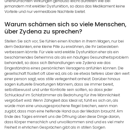
unerwünschten Wirkungen genauso leicht auftreten wie bei
jemandem mit erektiler Dysfunktion, so dass das Medikament keine
Vorteile und nur vermeidbare Nachteile bietet.
Warum schämen sich so viele Menschen,
über Zydena zu sprechen?
Stellen Sie sich vor, Sie fühlen einen Knoten in Ihrem Magen, nur bei
dem Gedanken, eine kleine Pille zu erwähnen, die Ihr Liebesleben
verbessern könnte. Für viele wird erektile Dysfunktion eher als ein
beschämendes Geheimnis als als ein häufiges Gesundheitsproblem
behandelt, so dass sich Behandlungen wie Zydena wie das
Eingeständnis eines persönlichen Versagens anfühlen können. Die
gesellschaft flüstert oft über ed, als ob sie etwas tieferes über den wert
einer person sagt, was stille verlegenheit anheizt. Darüber hinaus
sagen kulturelle Erwartungen Männern, dass sie immer bereit,
selbstbewusst und unter Kontrolle sein sollten, so dass jeder
Schluckauf im Schlafzimmer als Bedrohung für ihre Männlichkeit
vergrößert wird. Wenn Zähigkeit das Ideal ist, fühlt es sich an, als
würde man eine unausgesprochene Regel brechen, wenn man
zugibt, dass man eine helfende Hand aus der Medizin braucht. Am
Ende des Tages erinnert uns die Öffnung über diese Dinge daran,
dass Körper menschlich und unvollkommen sind und es viel mehr
Freiheit in ehrlichen Gesprächen gibt als in stillen Sorgen.