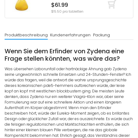
$61.99
$15.50 pro tabletten
Produktbeschreibung
Kundenerfahrungen
Packung
Wenn Sie dem Erfinder von Zydena eine
Frage stellen könnten, was wäre das?
Was übersehen Laborunfall oder hartnäckige Ahnung gab Zydena
seine ungewöhnlich schnelle Einsetzen und 24-Stunden-Fenster? Ich
würde das fragen, weil die antwort die wahre ursprungsgeschichte
dieses koreanischen pde5-hemmers aufbrechen würde, der leise
kopf an kopf mit westlichen blockbustern ging. Die meisten Leute
denken, dass Zydena nur ein weiterer Viagra-Klon war, aber seine
Formulierung war auf eine schnellere Aktion und einen längeren
Aufenthalt im Körper abgestimmt. Wenn man den Erfinder
beschreiben hört, würde der Eureka-Moment zeigen, ob es brillantes
Design oder glücklicher Zufall war, der es auszeichnete. Es würde auch
die felsigen regulatorischen und Marktschlachten enthüllen, die sich
hinter einer kleinen blauen Pille verbergen, die nie das globale
Rampenlicht bekommen hat. Ehrlich gesagt, das Verständnis dieser