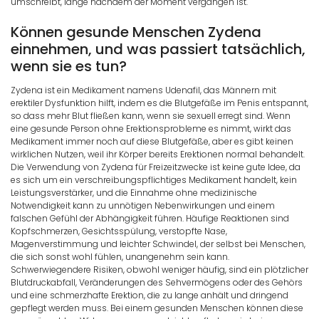
umschreibt, lange nachdem der Moment vergangen ist.
Können gesunde Menschen Zydena
einnehmen, und was passiert tatsächlich,
wenn sie es tun?
Zydena ist ein Medikament namens Udenafil, das Männern mit
erektiler Dysfunktion hilft, indem es die Blutgefäße im Penis entspannt,
so dass mehr Blut fließen kann, wenn sie sexuell erregt sind. Wenn
eine gesunde Person ohne Erektionsprobleme es nimmt, wirkt das
Medikament immer noch auf diese Blutgefäße, aber es gibt keinen
wirklichen Nutzen, weil ihr Körper bereits Erektionen normal behandelt.
Die Verwendung von Zydena für Freizeitzwecke ist keine gute Idee, da
es sich um ein verschreibungspflichtiges Medikament handelt, kein
Leistungsverstärker, und die Einnahme ohne medizinische
Notwendigkeit kann zu unnötigen Nebenwirkungen und einem
falschen Gefühl der Abhängigkeit führen. Häufige Reaktionen sind
Kopfschmerzen, Gesichtsspülung, verstopfte Nase,
Magenverstimmung und leichter Schwindel, der selbst bei Menschen,
die sich sonst wohl fühlen, unangenehm sein kann.
Schwerwiegendere Risiken, obwohl weniger häufig, sind ein plötzlicher
Blutdruckabfall, Veränderungen des Sehvermögens oder des Gehörs
und eine schmerzhafte Erektion, die zu lange anhält und dringend
gepflegt werden muss. Bei einem gesunden Menschen können diese