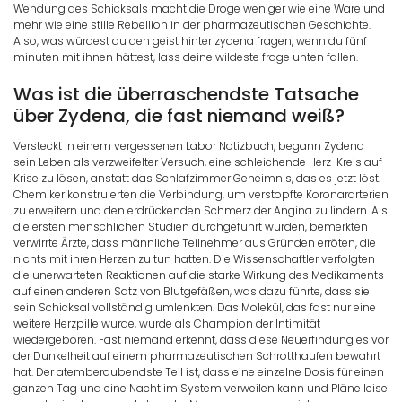
Wendung des Schicksals macht die Droge weniger wie eine Ware und
mehr wie eine stille Rebellion in der pharmazeutischen Geschichte.
Also, was würdest du den geist hinter zydena fragen, wenn du fünf
minuten mit ihnen hättest, lass deine wildeste frage unten fallen.
Was ist die überraschendste Tatsache
über Zydena, die fast niemand weiß?
Versteckt in einem vergessenen Labor Notizbuch, begann Zydena
sein Leben als verzweifelter Versuch, eine schleichende Herz-Kreislauf-
Krise zu lösen, anstatt das Schlafzimmer Geheimnis, das es jetzt löst.
Chemiker konstruierten die Verbindung, um verstopfte Koronararterien
zu erweitern und den erdrückenden Schmerz der Angina zu lindern. Als
die ersten menschlichen Studien durchgeführt wurden, bemerkten
verwirrte Ärzte, dass männliche Teilnehmer aus Gründen erröten, die
nichts mit ihren Herzen zu tun hatten. Die Wissenschaftler verfolgten
die unerwarteten Reaktionen auf die starke Wirkung des Medikaments
auf einen anderen Satz von Blutgefäßen, was dazu führte, dass sie
sein Schicksal vollständig umlenkten. Das Molekül, das fast nur eine
weitere Herzpille wurde, wurde als Champion der Intimität
wiedergeboren. Fast niemand erkennt, dass diese Neuerfindung es vor
der Dunkelheit auf einem pharmazeutischen Schrotthaufen bewahrt
hat. Der atemberaubendste Teil ist, dass eine einzelne Dosis für einen
ganzen Tag und eine Nacht im System verweilen kann und Pläne leise