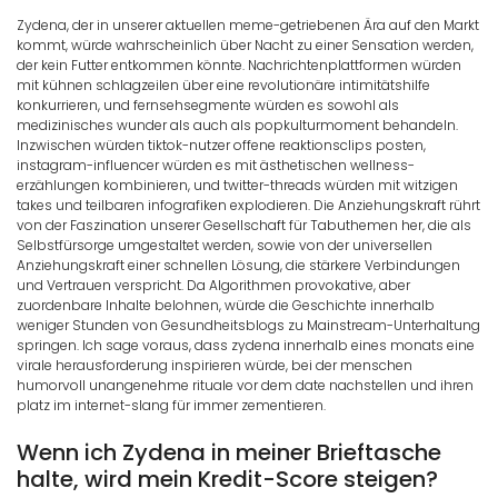
Zydena, der in unserer aktuellen meme-getriebenen Ära auf den Markt
kommt, würde wahrscheinlich über Nacht zu einer Sensation werden,
der kein Futter entkommen könnte. Nachrichtenplattformen würden
mit kühnen schlagzeilen über eine revolutionäre intimitätshilfe
konkurrieren, und fernsehsegmente würden es sowohl als
medizinisches wunder als auch als popkulturmoment behandeln.
Inzwischen würden tiktok-nutzer offene reaktionsclips posten,
instagram-influencer würden es mit ästhetischen wellness-
erzählungen kombinieren, und twitter-threads würden mit witzigen
takes und teilbaren infografiken explodieren. Die Anziehungskraft rührt
von der Faszination unserer Gesellschaft für Tabuthemen her, die als
Selbstfürsorge umgestaltet werden, sowie von der universellen
Anziehungskraft einer schnellen Lösung, die stärkere Verbindungen
und Vertrauen verspricht. Da Algorithmen provokative, aber
zuordenbare Inhalte belohnen, würde die Geschichte innerhalb
weniger Stunden von Gesundheitsblogs zu Mainstream-Unterhaltung
springen. Ich sage voraus, dass zydena innerhalb eines monats eine
virale herausforderung inspirieren würde, bei der menschen
humorvoll unangenehme rituale vor dem date nachstellen und ihren
platz im internet-slang für immer zementieren.
Wenn ich Zydena in meiner Brieftasche
halte, wird mein Kredit-Score steigen?