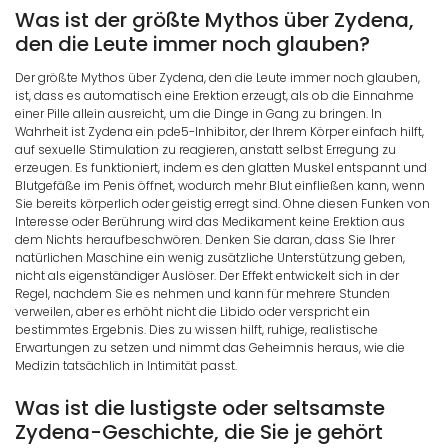
Was ist der größte Mythos über Zydena,
den die Leute immer noch glauben?
Der größte Mythos über Zydena, den die Leute immer noch glauben,
ist, dass es automatisch eine Erektion erzeugt, als ob die Einnahme
einer Pille allein ausreicht, um die Dinge in Gang zu bringen. In
Wahrheit ist Zydena ein pde5-Inhibitor, der Ihrem Körper einfach hilft,
auf sexuelle Stimulation zu reagieren, anstatt selbst Erregung zu
erzeugen. Es funktioniert, indem es den glatten Muskel entspannt und
Blutgefäße im Penis öffnet, wodurch mehr Blut einfließen kann, wenn
Sie bereits körperlich oder geistig erregt sind. Ohne diesen Funken von
Interesse oder Berührung wird das Medikament keine Erektion aus
dem Nichts heraufbeschwören. Denken Sie daran, dass Sie Ihrer
natürlichen Maschine ein wenig zusätzliche Unterstützung geben,
nicht als eigenständiger Auslöser. Der Effekt entwickelt sich in der
Regel, nachdem Sie es nehmen und kann für mehrere Stunden
verweilen, aber es erhöht nicht die Libido oder verspricht ein
bestimmtes Ergebnis. Dies zu wissen hilft, ruhige, realistische
Erwartungen zu setzen und nimmt das Geheimnis heraus, wie die
Medizin tatsächlich in Intimität passt.
Was ist die lustigste oder seltsamste
Zydena-Geschichte, die Sie je gehört