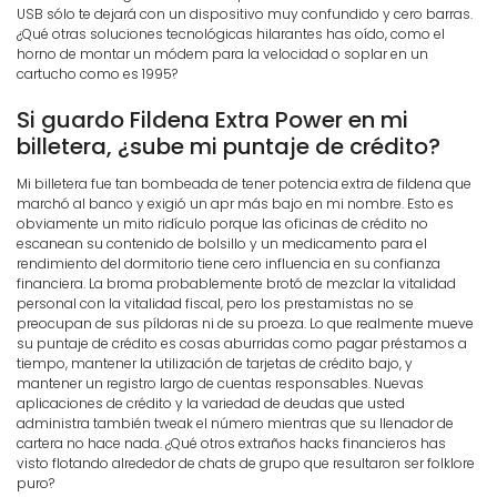
USB sólo te dejará con un dispositivo muy confundido y cero barras.
¿Qué otras soluciones tecnológicas hilarantes has oído, como el
horno de montar un módem para la velocidad o soplar en un
cartucho como es 1995?
Si guardo Fildena Extra Power en mi
billetera, ¿sube mi puntaje de crédito?
Mi billetera fue tan bombeada de tener potencia extra de fildena que
marchó al banco y exigió un apr más bajo en mi nombre. Esto es
obviamente un mito ridículo porque las oficinas de crédito no
escanean su contenido de bolsillo y un medicamento para el
rendimiento del dormitorio tiene cero influencia en su confianza
financiera. La broma probablemente brotó de mezclar la vitalidad
personal con la vitalidad fiscal, pero los prestamistas no se
preocupan de sus píldoras ni de su proeza. Lo que realmente mueve
su puntaje de crédito es cosas aburridas como pagar préstamos a
tiempo, mantener la utilización de tarjetas de crédito bajo, y
mantener un registro largo de cuentas responsables. Nuevas
aplicaciones de crédito y la variedad de deudas que usted
administra también tweak el número mientras que su llenador de
cartera no hace nada. ¿Qué otros extraños hacks financieros has
visto flotando alrededor de chats de grupo que resultaron ser folklore
puro?