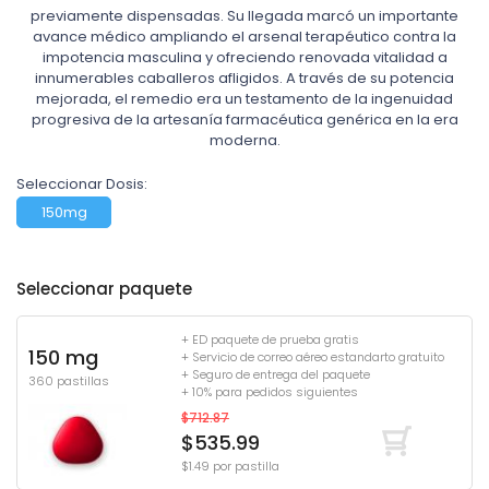
previamente dispensadas. Su llegada marcó un importante
avance médico ampliando el arsenal terapéutico contra la
impotencia masculina y ofreciendo renovada vitalidad a
innumerables caballeros afligidos. A través de su potencia
mejorada, el remedio era un testamento de la ingenuidad
progresiva de la artesanía farmacéutica genérica en la era
moderna.
Seleccionar Dosis:
150mg
Seleccionar paquete
+ ED paquete de prueba gratis
150 mg
+ Servicio de correo aéreo estandarto gratuito
+ Seguro de entrega del paquete
360 pastillas
+ 10% para pedidos siguientes
$712.87
$535.99
$1.49 por pastilla