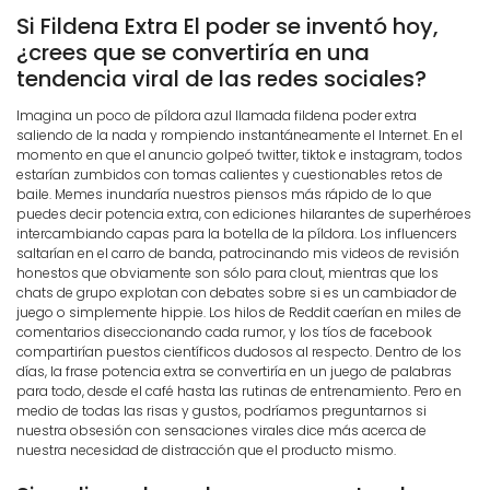
Si Fildena Extra El poder se inventó hoy,
¿crees que se convertiría en una
tendencia viral de las redes sociales?
Imagina un poco de píldora azul llamada fildena poder extra
saliendo de la nada y rompiendo instantáneamente el Internet. En el
momento en que el anuncio golpeó twitter, tiktok e instagram, todos
estarían zumbidos con tomas calientes y cuestionables retos de
baile. Memes inundaría nuestros piensos más rápido de lo que
puedes decir potencia extra, con ediciones hilarantes de superhéroes
intercambiando capas para la botella de la píldora. Los influencers
saltarían en el carro de banda, patrocinando mis videos de revisión
honestos que obviamente son sólo para clout, mientras que los
chats de grupo explotan con debates sobre si es un cambiador de
juego o simplemente hippie. Los hilos de Reddit caerían en miles de
comentarios diseccionando cada rumor, y los tíos de facebook
compartirían puestos científicos dudosos al respecto. Dentro de los
días, la frase potencia extra se convertiría en un juego de palabras
para todo, desde el café hasta las rutinas de entrenamiento. Pero en
medio de todas las risas y gustos, podríamos preguntarnos si
nuestra obsesión con sensaciones virales dice más acerca de
nuestra necesidad de distracción que el producto mismo.