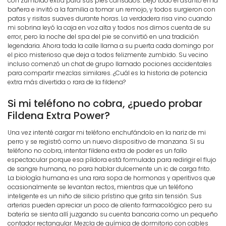
con zumbido extra para sus pies cansados. Dejó todo el asunto en la
bañera e invitó a la familia a tomar un remojo, y todos surgieron con
patas y risitas suaves durante horas. La verdadera risa vino cuando
mi sobrina leyó la caja en voz alta y todos nos dimos cuenta de su
error, pero la noche del spa del pie se convirtió en una tradición
legendaria. Ahora toda la calle llama a su puerta cada domingo por
el pico misterioso que deja a todos felizmente zumbido. Su vecino
incluso comenzó un chat de grupo llamado pociones accidentales
para compartir mezclas similares. ¿Cuál es la historia de potencia
extra más divertida o rara de la fildena?
Si mi teléfono no cobra, ¿puedo probar
Fildena Extra Power?
Una vez intenté cargar mi teléfono enchufándolo en la nariz de mi
perro y se registró como un nuevo dispositivo de manzana. Si su
teléfono no cobra, intentar fildena extra de poder es un fallo
espectacular porque esa píldora está formulada para redirigir el flujo
de sangre humana, no para hablar dulcemente un ic de carga frito.
La biología humana es una rara sopa de hormonas y aperitivos que
ocasionalmente se levantan rectos, mientras que un teléfono
inteligente es un niño de silicio prístino que grita sin tensión. Sus
arterias pueden apreciar un poco de aliento farmacológico pero su
batería se sienta allí juzgando su cuenta bancaria como un pequeño
contador rectangular. Mezcla de química de dormitorio con cables