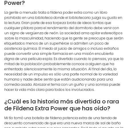
Power?
La gente a menudo trata a fildena poder extra como un libro
prohibido en una biblioteca donde el bibliotecario juzga su gusto en
la lectura. Gran parte de esa torpeza brota de ideas tontas que
cualquier píldora para el rendimiento del dormitorio debe venir con
un signo de vergüenza de neón. La sociedad ama apilar estereotipos
sobre la masculinidad, haciendo que la gente se preocupe que serán
etiquetados menos de un superhéroe si admiten un poco de
asistencia química. El miedo al juicio de amigos o incluso extraños
puede convertir una simple farmacia en una misión encubierta
digna de una película espía. Es divertido cuando lo piensas, ya que la
mitad de la población probablemente conoce a alguien que ha
enfrentado silenciosamente la misma situación. Al final del día, la
necesidad de un impulso es sólo una parte normal de la variedad
humana y nadie debe sentir que están audicionando para una
comedia asada. Abrazar el tema con un guiño y una sonrisa puede
hacer la vida más clara para todos los involucrados.
¿Cuál es la historia más divertida o rara
de Fildena Extra Power que has oído?
Mi tío tomó una botella de fildena potencia extra de una tienda de
descuento convencido de que era una nueva marca de sal de baño