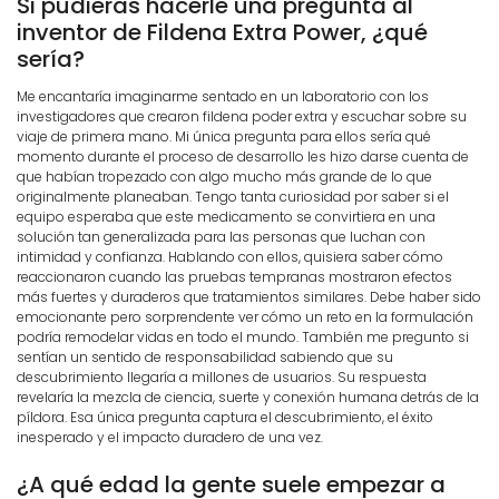
Si pudieras hacerle una pregunta al
inventor de Fildena Extra Power, ¿qué
sería?
Me encantaría imaginarme sentado en un laboratorio con los
investigadores que crearon fildena poder extra y escuchar sobre su
viaje de primera mano. Mi única pregunta para ellos sería qué
momento durante el proceso de desarrollo les hizo darse cuenta de
que habían tropezado con algo mucho más grande de lo que
originalmente planeaban. Tengo tanta curiosidad por saber si el
equipo esperaba que este medicamento se convirtiera en una
solución tan generalizada para las personas que luchan con
intimidad y confianza. Hablando con ellos, quisiera saber cómo
reaccionaron cuando las pruebas tempranas mostraron efectos
más fuertes y duraderos que tratamientos similares. Debe haber sido
emocionante pero sorprendente ver cómo un reto en la formulación
podría remodelar vidas en todo el mundo. También me pregunto si
sentían un sentido de responsabilidad sabiendo que su
descubrimiento llegaría a millones de usuarios. Su respuesta
revelaría la mezcla de ciencia, suerte y conexión humana detrás de la
píldora. Esa única pregunta captura el descubrimiento, el éxito
inesperado y el impacto duradero de una vez.
¿A qué edad la gente suele empezar a