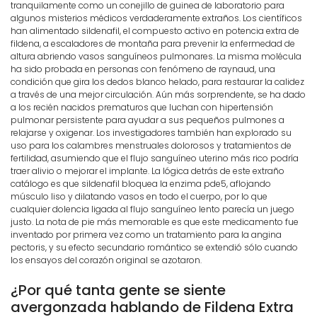
tranquilamente como un conejillo de guinea de laboratorio para
algunos misterios médicos verdaderamente extraños. Los científicos
han alimentado sildenafil, el compuesto activo en potencia extra de
fildena, a escaladores de montaña para prevenir la enfermedad de
altura abriendo vasos sanguíneos pulmonares. La misma molécula
ha sido probada en personas con fenómeno de raynaud, una
condición que gira los dedos blanco helado, para restaurar la calidez
a través de una mejor circulación. Aún más sorprendente, se ha dado
a los recién nacidos prematuros que luchan con hipertensión
pulmonar persistente para ayudar a sus pequeños pulmones a
relajarse y oxigenar. Los investigadores también han explorado su
uso para los calambres menstruales dolorosos y tratamientos de
fertilidad, asumiendo que el flujo sanguíneo uterino más rico podría
traer alivio o mejorar el implante. La lógica detrás de este extraño
catálogo es que sildenafil bloquea la enzima pde5, aflojando
músculo liso y dilatando vasos en todo el cuerpo, por lo que
cualquier dolencia ligada al flujo sanguíneo lento parecía un juego
justo. La nota de pie más memorable es que este medicamento fue
inventado por primera vez como un tratamiento para la angina
pectoris, y su efecto secundario romántico se extendió sólo cuando
los ensayos del corazón original se azotaron.
¿Por qué tanta gente se siente
avergonzada hablando de Fildena Extra