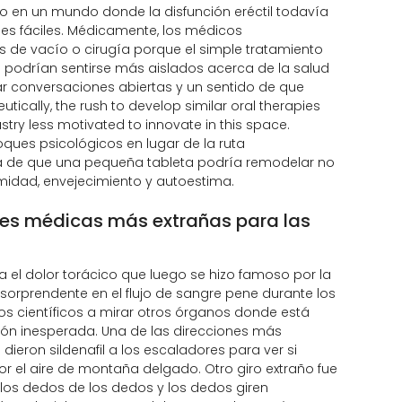
do en un mundo donde la disfunción eréctil todavía
 fáciles. Médicamente, los médicos
de vacío o cirugía porque el simple tratamiento
 podrían sentirse más aislados acerca de la salud
r conversaciones abiertas y un sentido de que
cally, the rush to develop similar oral therapies
try less motivated to innovate in this space.
ues psicológicos en lugar de la ruta
a de que una pequeña tableta podría remodelar no
idad, envejecimiento y autoestima.
nes médicas más extrañas para las
a el dolor torácico que luego se hizo famoso por la
 sorprendente en el flujo de sangre pene durante los
os científicos a mirar otros órganos donde está
ción inesperada. Una de las direcciones más
dieron sildenafil a los escaladores para ver si
r el aire de montaña delgado. Otro giro extraño fue
los dedos de los dedos y los dedos giren