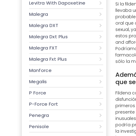
Levitra With Dapoxetine
Si la fil
llevaba 
Malegra
probable
oral que 
Malegra DXT
sexual, 
estos pro
Malegra Dxt Plus
and affor
Malegra FXT
Podríamos
farmacol
Malegra Fxt Plus
sólo la 
Manforce
Además
que se
Megalis
P Force
Fildena c
disfunció
P-Force Fort
primeros 
presente 
Penegra
inusuales
podría pr
Penisole
la invest