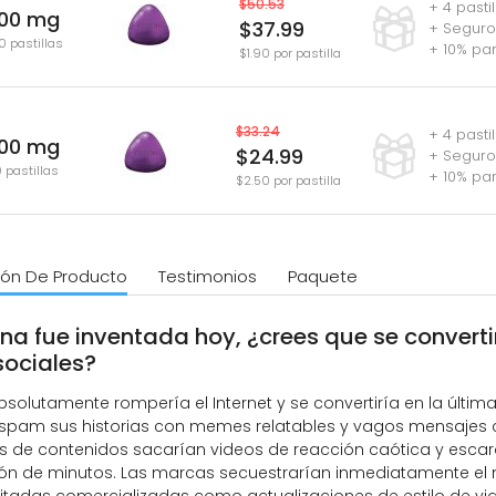
$50.53
+ 4 pasti
100 mg
$37.99
+ Seguro
0 pastillas
+ 10% pa
$1.90 por pastilla
$33.24
+ 4 pasti
100 mg
$24.99
+ Seguro
0 pastillas
+ 10% pa
$2.50 por pastilla
ión De Producto
Testimonios
Paquete
dena fue inventada hoy, ¿crees que se converti
sociales?
bsolutamente rompería el Internet y se convertiría en la última
 spam sus historias con memes relatables y vagos mensajes 
s de contenidos sacarían videos de reacción caótica y esca
ión de minutos. Las marcas secuestrarían inmediatamente 
itadas comercializadas como actualizaciones de estilo de vi