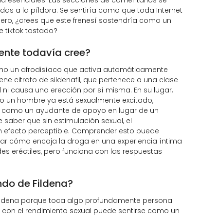
das a la píldora. Se sentiría como que toda Internet
ero, ¿crees que este frenesí sostendría como un
 tiktok tostado?
ente todavía cree?
como un afrodisíaco que activa automáticamente
ne citrato de sildenafil, que pertenece a una clase
i causa una erección por sí misma. En su lugar,
o un hombre ya está sexualmente excitado,
llo como un ayudante de apoyo en lugar de un
saber que sin estimulación sexual, el
n efecto perceptible. Comprender esto puede
ciar cómo encaja la droga en una experiencia íntima
s eréctiles, pero funciona con las respuestas
ndo de Fildena?
ildena porque toca algo profundamente personal
ar con el rendimiento sexual puede sentirse como un