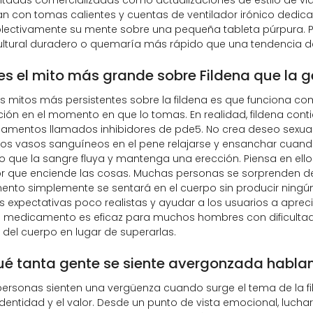
an con tomas calientes y cuentas de ventilador irónico dedica
olectivamente su mente sobre una pequeña tableta púrpura. P
ultural duradero o quemaría más rápido que una tendencia de
es el mito más grande sobre Fildena que la g
os mitos más persistentes sobre la fildena es que funciona 
ión en el momento en que lo tomas. En realidad, fildena contie
mentos llamados inhibidores de pde5. No crea deseo sexual n
los vasos sanguíneos en el pene relajarse y ensanchar cuand
do que la sangre fluya y mantenga una erección. Piensa en e
or que enciende las cosas. Muchas personas se sorprenden de 
nto simplemente se sentará en el cuerpo sin producir ningú
as expectativas poco realistas y ayudar a los usuarios a apre
l medicamento es eficaz para muchos hombres con dificultade
 del cuerpo en lugar de superarlas.
ué tanta gente se siente avergonzada habla
ersonas sienten una vergüenza cuando surge el tema de la f
identidad y el valor. Desde un punto de vista emocional, luch