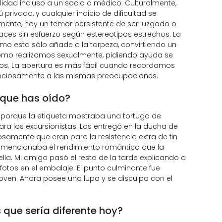
bilidad incluso a un socio o médico. Culturalmente,
ivado, y cualquier indicio de dificultad se
lmente, hay un temor persistente de ser juzgado o
es sin esfuerzo según estereotipos estrechos. La
o esta sólo añade a la torpeza, convirtiendo un
cómo realizamos sexualmente, pidiendo ayuda se
os. La apertura es más fácil cuando recordamos
lenciosamente a las mismas preocupaciones.
a que has oído?
 porque la etiqueta mostraba una tortuga de
a los excursionistas. Los entregó en la ducha de
amente que eran para la resistencia extra de fin
e mencionaba el rendimiento romántico que la
lla. Mi amigo pasó el resto de la tarde explicando a
otos en el embalaje. El punto culminante fue
joven. Ahora posee una lupa y se disculpa con el
 que sería diferente hoy?