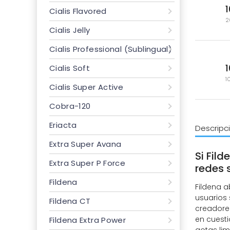
Cialis Flavored
2
Cialis Jelly
Cialis Professional (Sublingual)
Cialis Soft
1
Cialis Super Active
Cobra-120
Eriacta
Descripc
Extra Super Avana
Si Fil
Extra Super P Force
redes 
Fildena
Fildena a
usuarios
Fildena CT
creadore
en cuest
Fildena Extra Power
gotas lim