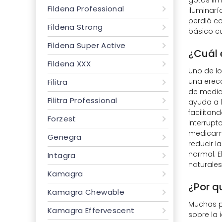
Fildena Professional
iluminarí
perdió c
Fildena Strong
básico c
Fildena Super Active
¿Cuál 
Fildena XXX
Uno de l
una erecc
Filitra
de medica
Filitra Professional
ayuda a 
facilitan
Forzest
interrupt
medicame
Genegra
reducir l
normal. E
Intagra
naturales
Kamagra
¿Por q
Kamagra Chewable
Muchas p
Kamagra Effervescent
sobre la 