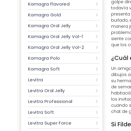
golpe dir
Kamagra Flavored
todavía v
presenta 
Kamagra Gold
burlado,
Kamagra Oral Jelly
manera j
problema
Kamagra Oral Jelly Vol-1
siente c
que los 
Kamagra Oral Jelly Vol-2
¿Cuál 
Kamagra Polo
Un amigo
Kamagra Soft
dibujos a
Levitra
su herman
de semana
Levitra Oral Jelly
habitació
los invit
Levitra Professional
cuando su
chat de g
Levitra Soft
Levitra Super Force
Si Fil