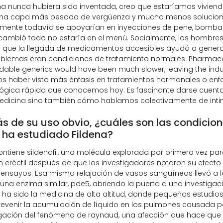
dena nunca hubiera sido inventada, creo que estaríamos vivien
una capa más pesada de vergüenza y mucho menos soluciones
mente todavía se apoyarían en inyecciones de pene, bombas 
cambió todo no estaría en el menú. Socialmente, los hombres
ya que la llegada de medicamentos accesibles ayudó a genera
blemas eran condiciones de tratamiento normales. Pharmaceuti
dable generics would have been much slower, leaving the indus
 haber visto más énfasis en tratamientos hormonales o enfoq
ógica rápida que conocemos hoy. Es fascinante darse cuent
medicina sino también cómo hablamos colectivamente de intim
 de su uso obvio, ¿cuáles son las condicio
 ha estudiado Fildena?
ontiene sildenafil, una molécula explorada por primera vez par
n eréctil después de que los investigadores notaron su efecto
ensayos. Esa misma relajación de vasos sanguíneos llevó a l
una enzima similar, pde5, abriendo la puerta a una investiga
 ha sido la medicina de alta altitud, donde pequeños estudios 
evenir la acumulación de líquido en los pulmones causada po
igación del fenómeno de raynaud, una afección que hace que 