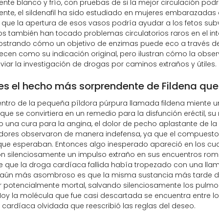
te blanco y frío, con pruebas de si la mejor circulación podr
nte, el sildenafil ha sido estudiado en mujeres embarazadas c
 que la apertura de esos vasos podría ayudar a los fetos sub
 también han tocado problemas circulatorios raros en el intes
ostrando cómo un objetivo de enzimas puede eco a través del
ecen como su indicación original, pero ilustran cómo la obs
iar la investigación de drogas por caminos extraños y útiles.
es el hecho más sorprendente de Fildena que
ntro de la pequeña píldora púrpura llamada fildena miente u
que se convirtiera en un remedio para la disfunción eréctil, su
una cura para la angina, el dolor de pecho aplastante de la
adores observaron de manera indefensa, ya que el compuesto 
ue esperaban. Entonces algo inesperado apareció en los cua
n silenciosamente un impulso extraño en sus encuentros romá
e que la droga cardíaca fallida había tropezado con una ll
 aún más asombroso es que la misma sustancia más tarde dem
 potencialmente mortal, salvando silenciosamente los pulmo
Hoy la molécula que fue casi descartada se encuentra entre 
cardíaca olvidada que reescribió las reglas del deseo.