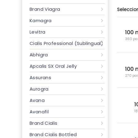
Brand Viagra
Seleccio
Kamagra
100
Levitra
360 pas
Cialis Professional (Sublingual)
Abhigra
Apcalis SX Oral Jelly
100 
270 pas
Assurans
Aurogra
Avana
1
18
Avanafil
Brand Cialis
Brand Cialis Bottled