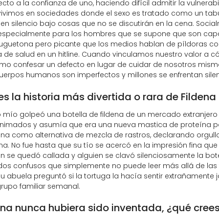
ecto a la confianza de uno, haciendo difícil admitir la vulnera
ivimos en sociedades donde el sexo es tratado como un tabú pr
en silencio bajo cosas que no se discutirán en la cena. Socia
 especialmente para los hombres que se supone que son capac
uguetona pero picante que los medios hablan de píldoras com
 de salud en un hitline. Cuando vinculamos nuestro valor a 
omo confesar un defecto en lugar de cuidar de nosotros mism
cuerpos humanos son imperfectos y millones se enfrentan si
es la historia más divertida o rara de Filden
 mío golpeó una botella de fildena de un mercado extranjero
nimados y asumía que era una nueva mastica de proteína par
a como alternativa de mezcla de rastros, declarando orgullos
. No fue hasta que su tío se acercó en la impresión fina qu
n se quedó callada y alguien se clavó silenciosamente la bote
ados confusos que simplemente no puede leer más allá de las f
 abuela preguntó si la tortuga la hacía sentir extrañamente 
rupo familiar semanal.
dena nunca hubiera sido inventada, ¿qué crees