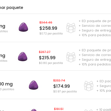
nar paquete
+ ED paquete de pr
$344.46
 mg
+ Servicio de corre
$258.99
+ Seguro de entreg
tillas
$0.72 por pastilla
+ 10% para pedidos
+ ED paquete de pr
$287.27
mg
+ Servicio de corre
$215.99
+ Seguro de entreg
tillas
$0.80 por pastilla
+ 10% para pedidos
$232.74
+ ED paq
00 mg
$174.99
+ Seguro
0 pastillas
+ 10% pa
$0.97 por pastilla
$191.51
+ 10 past