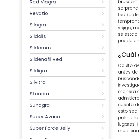
bruscamen
Red Viagra
sorprende
Revatio
teoría de
tempranos
Silagra
vejiga, m
se establ
Sildalis
puede env
Sildamax
¿Cuál 
Sildenafil Red
Oculto de
Sildigra
antes de 
buscando 
Silvitra
investig
manera q
Stendra
admitiero
cuenta d
Suhagra
esto sea
Super Avana
pulmonar
lugares. 
Super Force Jelly
medicina 