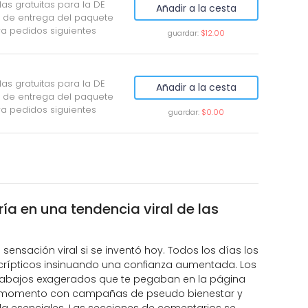
llas gratuitas para la DE
Añadir a la cesta
 de entrega del paquete
ra pedidos siguientes
guardar:
$12.00
llas gratuitas para la DE
Añadir a la cesta
 de entrega del paquete
ra pedidos siguientes
guardar:
$0.00
ría en una tendencia viral de las
 sensación viral si se inventó hoy. Todos los días los
crípticos insinuando una confianza aumentada. Los
rabajos exagerados que te pegaban en la página
el momento con campañas de pseudo bienestar y
da esenciales. Las secciones de comentarios se