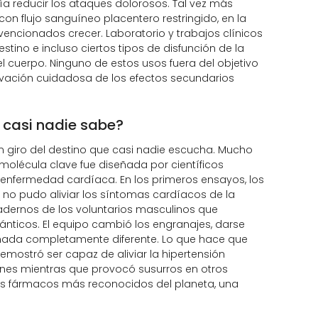
ía reducir los ataques dolorosos. Tal vez más
on flujo sanguíneo placentero restringido, en la
vencionados crecer. Laboratorio y trabajos clínicos
tino e incluso ciertos tipos de disfunción de la
 cuerpo. Ninguno de estos usos fuera del objetivo
ervación cuidadosa de los efectos secundarios
 casi nadie sabe?
n giro del destino que casi nadie escucha. Mucho
 molécula clave fue diseñada por científicos
 enfermedad cardíaca. En los primeros ensayos, los
no pudo aliviar los síntomas cardíacos de la
dernos de los voluntarios masculinos que
nticos. El equipo cambió los engranajes, darse
amada completamente diferente. Lo que hace que
ostró ser capaz de aliviar la hipertensión
nes mientras que provocó susurros en otros
los fármacos más reconocidos del planeta, una