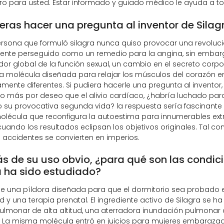
o para usted. Estar informado y guiado médico le ayuda a to
ieras hacer una pregunta al inventor de Silag
persona que formuló silagra nunca quiso provocar una revoluci
ente perseguido como un remedio para la angina, sin embargo
or global de la función sexual, un cambio en el secreto corpor
 molécula diseñada para relajar los músculos del corazón 
ente diferentes. Si pudiera hacerle una pregunta al inventor, s
o más por deseo que el alivio cardíaco, ¿habría luchado pa
 su provocativa segunda vida? la respuesta sería fascinante
lécula que reconfigura la autoestima para innumerables extraño
uando los resultados eclipsan los objetivos originales. Tal c
accidentes se convierten en imperios.
 de su uso obvio, ¿para qué son las condi
a ha sido estudiado?
e una píldora diseñada para que el dormitorio sea probado 
tud y una terapia prenatal. El ingrediente activo de Silagra se h
monar de alta altitud, una aterradora inundación pulmonar q
s. La misma molécula entró en juicios para mujeres embaraz