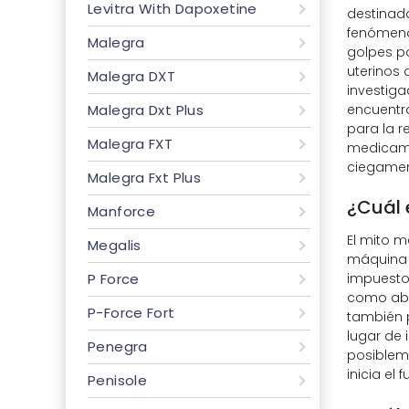
Levitra With Dapoxetine
destinada
fenómeno
Malegra
golpes po
uterinos 
Malegra DXT
investiga
encuentra
Malegra Dxt Plus
para la r
Malegra FXT
medicamen
ciegamen
Malegra Fxt Plus
¿Cuál 
Manforce
El mito 
Megalis
máquina d
impuestos
P Force
como abri
P-Force Fort
también p
lugar de 
Penegra
posiblem
inicia el
Penisole