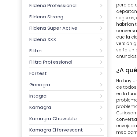
perdido a
Fildena Professional
departam
Fildena Strong
seguras,
habrían 
Fildena Super Active
conversa
que la ci
Fildena XXX
versión g
sería un
Filitra
anuncios
Filitra Professional
¿A qué
Forzest
No hay un
Genegra
de todos
en la fun
Intagra
problemas
problemas
Kamagra
Curiosam
Kamagra Chewable
conversac
envejeci
Kamagra Effervescent
medicamen