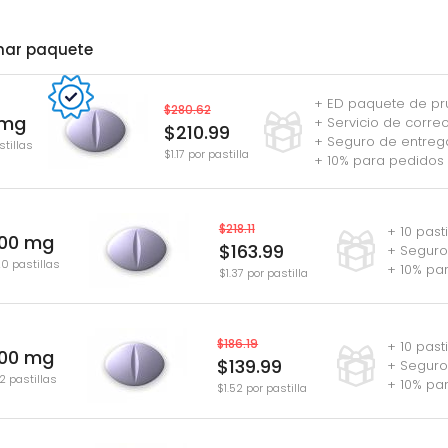
nar paquete
+ ED paquete de pr
$280.62
 mg
+ Servicio de corre
$210.99
+ Seguro de entreg
stillas
$1.17 por pastilla
+ 10% para pedidos 
$218.11
+ 10 past
100 mg
$163.99
+ Seguro
20 pastillas
+ 10% pa
$1.37 por pastilla
$186.19
+ 10 past
100 mg
$139.99
+ Seguro
2 pastillas
+ 10% pa
$1.52 por pastilla