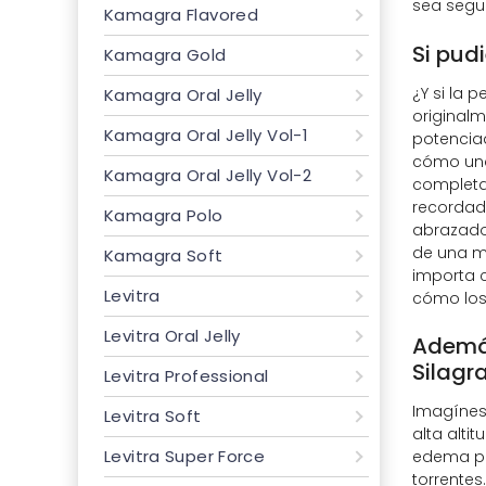
sea segur
Kamagra Flavored
Si pud
Kamagra Gold
¿Y si la 
Kamagra Oral Jelly
originalm
Kamagra Oral Jelly Vol-1
potenciad
cómo una
Kamagra Oral Jelly Vol-2
completam
recordad
Kamagra Polo
abrazado
de una mo
Kamagra Soft
importa c
Levitra
cómo los 
Levitra Oral Jelly
Además
Silagr
Levitra Professional
Imagínes
Levitra Soft
alta alti
Levitra Super Force
edema pul
torrente