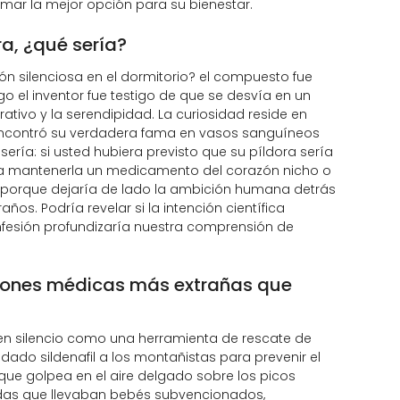
mar la mejor opción para su bienestar.
ra, ¿qué sería?
ón silenciosa en el dormitorio? el compuesto fue
 el inventor fue testigo de que se desvía en un
ativo y la serendipidad. La curiosidad reside en
encontró su verdadera fama en vasos sanguíneos
ería: si usted hubiera previsto que su píldora sería
ra mantenerla un medicamento del corazón nicho o
 porque dejaría de lado la ambición humana detrás
s. Podría revelar si la intención científica
onfesión profundizaría nuestra comprensión de
ciones médicas más extrañas que
en silencio como una herramienta de rescate de
a dado sildenafil a los montañistas para prevenir el
ue golpea en el aire delgado sobre los picos
adas que llevaban bebés subvencionados,