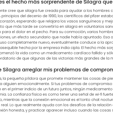
es el hecho más sorprendente de Silagra que
te cree que silagra fue creada para ayudar a los hombres co
A principios del decenio de 1990, los científicos del pfizer est
 corazón, esperando que relajara los vasos sanguíneos y mejo
o que más tarde se convertiría en silagra en voluntarios 
 para el dolor en el pecho. Para su conmoción, varios hombre
iones, un efecto secundario que nadie había apuntado. Esa ob
uso completamente nuevo, eventualmente conduce a la aprobac
 asequible hecha por la empresa india cipla. El hecho más 
omenzó la vida como un medicamento cardíaco fallido y sólo 
rdatorio de que algunas de las victorias más grandes de la m
 Silagra arreglar mis problemas de compro
gra, la pequeña píldora que promete mantener las cosas de p
a alguien emocionalmente. Si tus problemas de compromiso se
 en el primer indicio de un futuro juntos, ningún medicamen
. La confianza física es como tener una señal de wi-fi fuerte,
o, mientras que la conexión emocional es el tonto chat noctu
 real. Lo que realmente ayuda con los desafíos de la relació
exión honesta, y practicar aparecer incluso cuando las cosas 