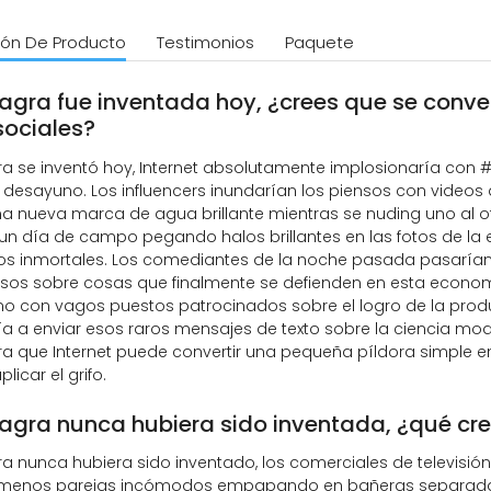
ión De Producto
Testimonios
Paquete
ilagra fue inventada hoy, ¿crees que se conver
sociales?
agra se inventó hoy, Internet absolutamente implosionaría co
 desayuno. Los influencers inundarían los piensos con video
una nueva marca de agua brillante mientras se nuding uno al
un día de campo pegando halos brillantes en las fotos de la 
 los inmortales. Los comediantes de la noche pasada pasarí
osos sobre cosas que finalmente se defienden en esta economí
o con vagos puestos patrocinados sobre el logro de la produ
 a enviar esos raros mensajes de texto sobre la ciencia mod
a que Internet puede convertir una pequeña píldora simple e
licar el grifo.
Silagra nunca hubiera sido inventada, ¿qué cr
agra nunca hubiera sido inventado, los comerciales de televis
enos parejas incómodos empapando en bañeras separadas e