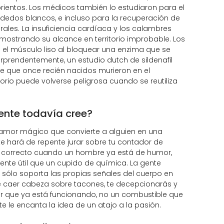
rientos. Los médicos también lo estudiaron para el
edos blancos, e incluso para la recuperación de
rales. La insuficiencia cardíaca y los calambres
 mostrando su alcance en territorio improbable. Los
a el músculo liso al bloquear una enzima que se
orprendentemente, un estudio dutch de sildenafil
de que once recién nacidos murieron en el
rio puede volverse peligrosa cuando se reutiliza
ente todavía cree?
 amor mágico que convierte a alguien en una
te hará de repente jurar sobre tu contador de
ar correcto cuando un hombre ya está de humor,
nte útil que un cupido de química. La gente
sólo soporta las propias señales del cuerpo en
ce caer cabeza sobre tacones, te decepcionarás y
r que ya está funcionando, no un combustible que
nte le encanta la idea de un atajo a la pasión.