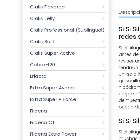
Cialis Flavored
Descripc
Cialis Jelly
Si Si S
Cialis Professional (Sublingual)
redes 
Cialis Soft
Si el sil
Cialis Super Active
antes del
revisar 
Cobra-120
tendrían 
unirse a
Eriacta
quisquill
hipódrom
Extra Super Avana
empezaría
Extra Super P Force
demuestr
puede dup
Fildena
Si Si 
Fildena CT
Si el sil
Fildena Extra Power
muchas m