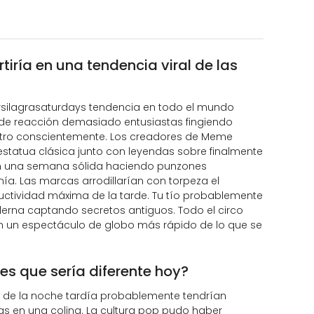
tiría en una tendencia viral de las
n #silagrasaturdays tendencia en todo el mundo
s de reacción demasiado entusiastas fingiendo
 otro conscientemente. Los creadores de Meme
estatua clásica junto con leyendas sobre finalmente
an una semana sólida haciendo punzones
a. Las marcas arrodillarían con torpeza el
ctividad máxima de la tarde. Tu tío probablemente
erna captando secretos antiguos. Todo el circo
n un espectáculo de globo más rápido de lo que se
ees que sería diferente hoy?
ión de la noche tardía probablemente tendrían
n una colina. La cultura pop pudo haber