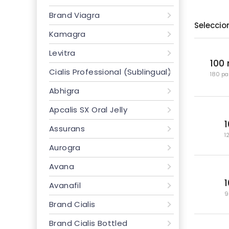
Brand Viagra
Seleccio
Kamagra
Levitra
100
Cialis Professional (Sublingual)
180 pa
Abhigra
Apcalis SX Oral Jelly
Assurans
1
Aurogra
Avana
Avanafil
9
Brand Cialis
Brand Cialis Bottled