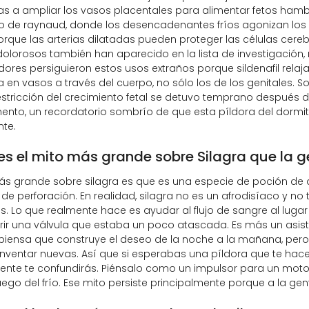
s a ampliar los vasos placentales para alimentar fetos hamb
 de raynaud, donde los desencadenantes fríos agonizan los d
rque las arterias dilatadas pueden proteger las células cereb
dolorosos también han aparecido en la lista de investigación,
dores persiguieron estos usos extraños porque sildenafil relaj
 en vasos a través del cuerpo, no sólo los de los genitales. S
estricción del crecimiento fetal se detuvo temprano después 
to, un recordatorio sombrío de que esta píldora del dormito
te.
es el mito más grande sobre Silagra que la g
más grande sobre silagra es que es una especie de poción de
e perforación. En realidad, silagra no es un afrodisíaco y no 
. Lo que realmente hace es ayudar al flujo de sangre al lug
r una válvula que estaba un poco atascada. Es más un asiste
iensa que construye el deseo de la noche a la mañana, pero 
inventar nuevas. Así que si esperabas una píldora que te ha
ente te confundirás. Piénsalo como un impulsor para un moto
 fuego del frío. Ese mito persiste principalmente porque a la ge