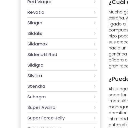
¿Cuál 
Red Viagra
Revatio
Mucha gen
extraña. 
Silagra
ligado al
compuest
Sildalis
hizo poco
sus erecc
Sildamax
hacia un 
genérica
Sildenafil Red
píldora c
Sildigra
gran reco
Silvitra
¿Puede
Stendra
Ah, sila
soportar 
Suhagra
impresión
monogamia
Super Avana
dormitori
Super Force Jelly
intimidad
auto-refl