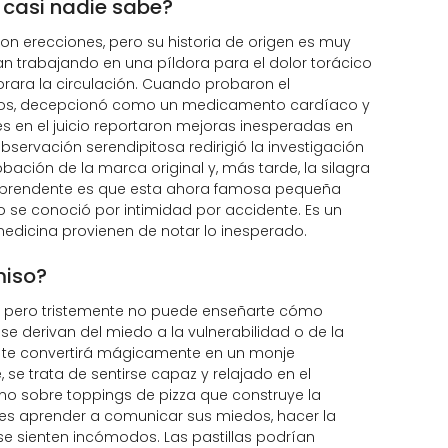
 casi nadie sabe?
n erecciones, pero su historia de origen es muy
aban trabajando en una píldora para el dolor torácico
rara la circulación. Cuando probaron el
sanos, decepcionó como un medicamento cardíaco y
s en el juicio reportaron mejoras inesperadas en
servación serendipitosa redirigió la investigación
ión de la marca original y, más tarde, la silagra
sorprendente es que esta ahora famosa pequeña
se conoció por intimidad por accidente. Es un
edicina provienen de notar lo inesperado.
miso?
ie pero tristemente no puede enseñarte cómo
 derivan del miedo a la vulnerabilidad o de la
to te convertirá mágicamente en un monje
 se trata de sentirse capaz y relajado en el
rno sobre toppings de pizza que construye la
n es aprender a comunicar sus miedos, hacer la
se sienten incómodos. Las pastillas podrían