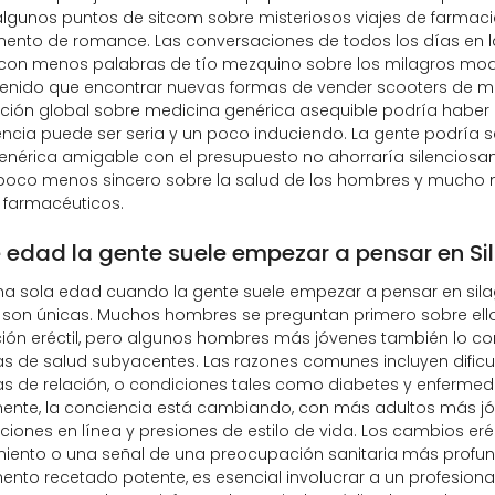
lgunos puntos de sitcom sobre misteriosos viajes de farmaci
ento de romance. Las conversaciones de todos los días en
 con menos palabras de tío mezquino sobre los milagros mode
tenido que encontrar nuevas formas de vender scooters de m
ción global sobre medicina genérica asequible podría haber
encia puede ser seria y un poco induciendo. La gente podría se
enérica amigable con el presupuesto no ahorraría silenciosa
 poco menos sincero sobre la salud de los hombres y mucho 
 farmacéuticos.
 edad la gente suele empezar a pensar en S
a sola edad cuando la gente suele empezar a pensar en silagr
 son únicas. Muchos hombres se preguntan primero sobre ell
ción eréctil, pero algunos hombres más jóvenes también lo c
 de salud subyacentes. Las razones comunes incluyen dificul
 de relación, o condiciones tales como diabetes y enfermed
ente, la conciencia está cambiando, con más adultos más jó
iones en línea y presiones de estilo de vida. Los cambios eré
miento o una señal de una preocupación sanitaria más profu
to recetado potente, es esencial involucrar a un profesiona