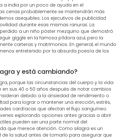
a a india por un poco de ayuda en el
 las cenas probablemente se mantendrán más
rnos asequibles. Los ejecutivos de publicidad
ovilidad durante esas mismas ranuras. La
 perdido a un niño póster mezquino que demostró
guir giggle en la famosa píldora azul, pero la
mente carteras y matrimonios. En general, el mundo
menos entretenido por la absurda poesía de los
ilagra y está cambiando?
a, porque las circunstancias del cuerpo y la vida
o en sus 40 o 50 años después de notar cambios
onsideran debido a la ansiedad de rendimiento o
tad para lograr o mantener una erección, estrés,
ades cardíacas que afectan el flujo sanguíneo.
venes explorando opciones antes gracias a abrir
ctiles pueden ser una parte normal del
nda que merece atención. Como silagra es un
l de la salud antes de tomarlo para asegurar que