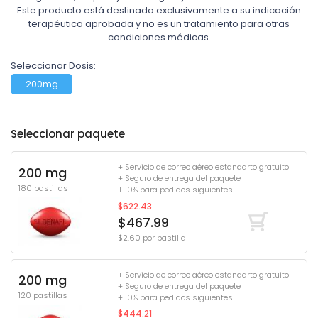
Este producto está destinado exclusivamente a su indicación
terapéutica aprobada y no es un tratamiento para otras
condiciones médicas.
Seleccionar Dosis:
200mg
Seleccionar paquete
+ Servicio de correo aéreo estandarto gratuito
200 mg
+ Seguro de entrega del paquete
180 pastillas
+ 10% para pedidos siguientes
$622.43
$467.99
$2.60 por pastilla
+ Servicio de correo aéreo estandarto gratuito
200 mg
+ Seguro de entrega del paquete
120 pastillas
+ 10% para pedidos siguientes
$444.21