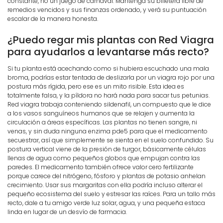
constante, no un juego de carnaval. Mantenga su billetera libre de
remedios vencidos y sus finanzas ordenado, y verá su puntuación
escalar de la manera honesta.
¿Puedo regar mis plantas con Red Viagra
para ayudarlos a levantarse más recto?
Si tu planta está acechando como si hubiera escuchado una mala
broma, podrías estar tentada de deslizarla por un viagra rojo por una
postura más rígida, pero ese es un mito risible. Esta idea es
totalmente falsa, y la píldora no hará nada para sacar tus petunias.
Red viagra trabaja conteniendo sildenafil, un compuesto que le dice
a los vasos sanguíneos humanos que se relajen y aumenta la
circulación a áreas específicas. Las plantas no tienen sangre, ni
venas, y sin duda ninguna enzima pde5 para que el medicamento
secuestrar, así que simplemente se sienta en el suelo confundido. Su
postura vertical viene de la presión de turgor, básicamente células
llenas de agua como pequeños globos que empujan contra las
paredes. El medicamento también ofrece valor cero fertilizante
porque carece del nitrógeno, fósforo y plantas de potasio anhelan
crecimiento. Usar sus margaritas con ella podría incluso alterar el
pequeño ecosistema del suelo y estresar las raíces. Para un tallo más
recto, dale a tu amigo verde luz solar, agua, y una pequeña estaca
linda en lugar de un desvío de farmacia.