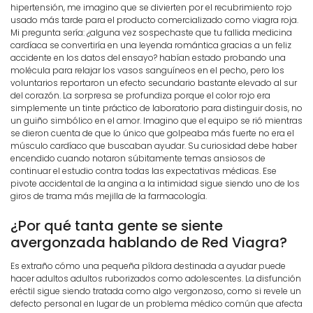
hipertensión, me imagino que se divierten por el recubrimiento rojo
usado más tarde para el producto comercializado como viagra roja.
Mi pregunta sería: ¿alguna vez sospechaste que tu fallida medicina
cardíaca se convertiría en una leyenda romántica gracias a un feliz
accidente en los datos del ensayo? habían estado probando una
molécula para relajar los vasos sanguíneos en el pecho, pero los
voluntarios reportaron un efecto secundario bastante elevado al sur
del corazón. La sorpresa se profundiza porque el color rojo era
simplemente un tinte práctico de laboratorio para distinguir dosis, no
un guiño simbólico en el amor. Imagino que el equipo se rió mientras
se dieron cuenta de que lo único que golpeaba más fuerte no era el
músculo cardíaco que buscaban ayudar. Su curiosidad debe haber
encendido cuando notaron súbitamente temas ansiosos de
continuar el estudio contra todas las expectativas médicas. Ese
pivote accidental de la angina a la intimidad sigue siendo uno de los
giros de trama más mejilla de la farmacología.
¿Por qué tanta gente se siente
avergonzada hablando de Red Viagra?
Es extraño cómo una pequeña píldora destinada a ayudar puede
hacer adultos adultos ruborizados como adolescentes. La disfunción
eréctil sigue siendo tratada como algo vergonzoso, como si revele un
defecto personal en lugar de un problema médico común que afecta