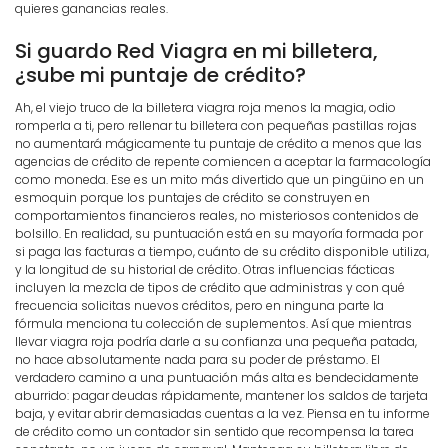
quieres ganancias reales.
Si guardo Red Viagra en mi billetera,
¿sube mi puntaje de crédito?
Ah, el viejo truco de la billetera viagra roja menos la magia, odio
romperla a ti, pero rellenar tu billetera con pequeñas pastillas rojas
no aumentará mágicamente tu puntaje de crédito a menos que las
agencias de crédito de repente comiencen a aceptar la farmacología
como moneda. Ese es un mito más divertido que un pingüino en un
esmoquin porque los puntajes de crédito se construyen en
comportamientos financieros reales, no misteriosos contenidos de
bolsillo. En realidad, su puntuación está en su mayoría formada por
si paga las facturas a tiempo, cuánto de su crédito disponible utiliza,
y la longitud de su historial de crédito. Otras influencias fácticas
incluyen la mezcla de tipos de crédito que administras y con qué
frecuencia solicitas nuevos créditos, pero en ninguna parte la
fórmula menciona tu colección de suplementos. Así que mientras
llevar viagra roja podría darle a su confianza una pequeña patada,
no hace absolutamente nada para su poder de préstamo. El
verdadero camino a una puntuación más alta es bendecidamente
aburrido: pagar deudas rápidamente, mantener los saldos de tarjeta
baja, y evitar abrir demasiadas cuentas a la vez. Piensa en tu informe
de crédito como un contador sin sentido que recompensa la tarea