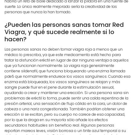
habría un reto de baile dedicado a lanzar la píldora en una fuente de
suerte. Lo único realmente mejorado sería la creatividad de las
personas que nunca la han tomado.
¿Pueden las personas sanas tomar Red
Viagra, y qué sucede realmente si lo
hacen?
Las personas sanas no deben tomar viagra roja a menos que un
médico lo prescriba, ya que este medicamento está hecho para
tratar la disfunción eréctil en lugar de dar ninguna ventaja a aquellos
que ya funcionan normalmente. La viagra roja generalmente
contiene sildenafil, que funciona bloqueando una enzima llamada
pde5 que normalmente endurece los vasos sanguíneos. Cuando esa
enzima está bloqueada, los vasos sanguíneos se relajan y más
sangre puede fluir en el pene durante la estimulación sexual,
ayudando a crear y mantener una erección. Si una persona sana sin
problemas de eréctil lo toma, puede sentir una caída repentina de la
presión arterial, una sensación de flujo cálido en la cara, un dolor de
cabeza o una nariz congestionada. También podrían obtener una
erección si se excitan, pero su cuerpo no carece de esa capacidad,
por lo que la droga en su mayoría sólo añade los efectos
secundarios habituales sin beneficio real. Algunas personas
reportan mareos leves, visión borrosa o un tinte azul temporal a su