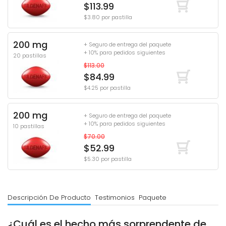
$113.99
$3.80 por pastilla
200 mg
+ Seguro de entrega del paquete
+ 10% para pedidos siguientes
20 pastillas
$113.00
$84.99
$4.25 por pastilla
200 mg
+ Seguro de entrega del paquete
+ 10% para pedidos siguientes
10 pastillas
$70.00
$52.99
$5.30 por pastilla
Descripción De Producto
Testimonios
Paquete
¿Cuál es el hecho más sorprendente de