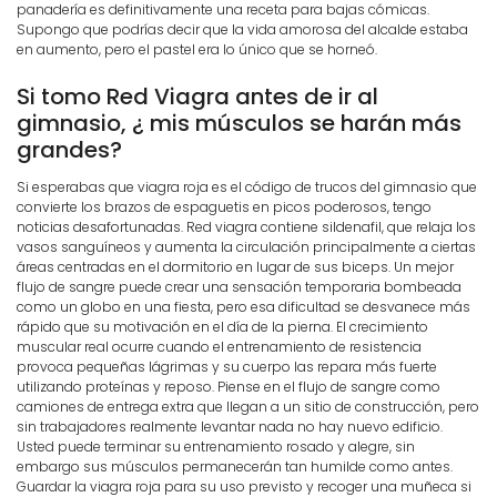
panadería es definitivamente una receta para bajas cómicas.
Supongo que podrías decir que la vida amorosa del alcalde estaba
en aumento, pero el pastel era lo único que se horneó.
Si tomo Red Viagra antes de ir al
gimnasio, ¿ mis músculos se harán más
grandes?
Si esperabas que viagra roja es el código de trucos del gimnasio que
convierte los brazos de espaguetis en picos poderosos, tengo
noticias desafortunadas. Red viagra contiene sildenafil, que relaja los
vasos sanguíneos y aumenta la circulación principalmente a ciertas
áreas centradas en el dormitorio en lugar de sus biceps. Un mejor
flujo de sangre puede crear una sensación temporaria bombeada
como un globo en una fiesta, pero esa dificultad se desvanece más
rápido que su motivación en el día de la pierna. El crecimiento
muscular real ocurre cuando el entrenamiento de resistencia
provoca pequeñas lágrimas y su cuerpo las repara más fuerte
utilizando proteínas y reposo. Piense en el flujo de sangre como
camiones de entrega extra que llegan a un sitio de construcción, pero
sin trabajadores realmente levantar nada no hay nuevo edificio.
Usted puede terminar su entrenamiento rosado y alegre, sin
embargo sus músculos permanecerán tan humilde como antes.
Guardar la viagra roja para su uso previsto y recoger una muñeca si