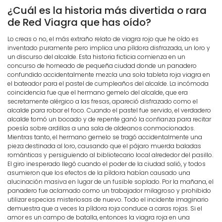
¿Cuál es la historia más divertida o rara
de Red Viagra que has oído?
Lo creas o no, el más extraño relato de viagra rojo que he oído es
inventado puramente pero implica una píldora disfrazada, un loro y
un discurso del alcalde. Esta historia ficticia comienza en un
concurso de horneado de pequeña ciudad donde un panadero
confundido accidentalmente mezcla una sola tableta roja viagra en
el bateador para el pastel de cumpleaños del alcalde. La incómoda
coincidencia fue que el hermano gemelo del alcalde, que era
secretamente alérgico a las fresas, apareció disfrazado como el
alcalde para robar el foco. Cuando el pastel fue servido, el verdadero
alcalde tomó un bocado y de repente ganó la confianza para recitar
poesía sobre ardillas a una sala de aldeanos conmocionados.
Mientras tanto, el hermano gemelo se tragó accidentalmente una
pieza destinada al loro, causando que el pájaro muerda baladas
románticas y persiguiendo al bibliotecario local alrededor del pasillo.
El giro inesperado llegó cuando el poder de la ciudad salió, y todos
asumieron que los efectos de la píldora habían causado una
alucinación masiva en lugar de un fusible soplado. Por la mañana, el
panadero fue aclamado como un trabajador milagroso y prohibido
utilizar especias misteriosas de nuevo. Todo el incidente imaginario
demuestra que a veces la píldora roja conduce a caras rojas. Si el
amor es un campo de batalla, entonces la viagra roja en una