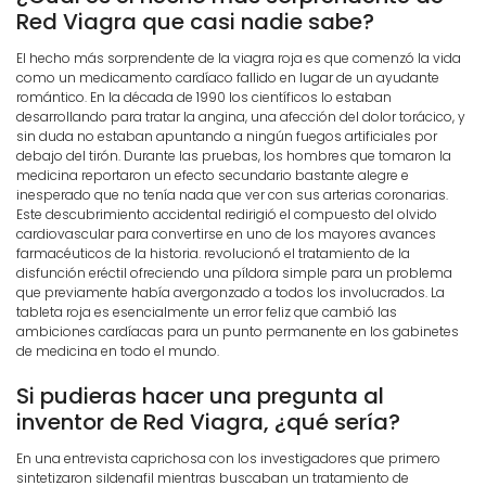
Red Viagra que casi nadie sabe?
El hecho más sorprendente de la viagra roja es que comenzó la vida
como un medicamento cardíaco fallido en lugar de un ayudante
romántico. En la década de 1990 los científicos lo estaban
desarrollando para tratar la angina, una afección del dolor torácico, y
sin duda no estaban apuntando a ningún fuegos artificiales por
debajo del tirón. Durante las pruebas, los hombres que tomaron la
medicina reportaron un efecto secundario bastante alegre e
inesperado que no tenía nada que ver con sus arterias coronarias.
Este descubrimiento accidental redirigió el compuesto del olvido
cardiovascular para convertirse en uno de los mayores avances
farmacéuticos de la historia. revolucionó el tratamiento de la
disfunción eréctil ofreciendo una píldora simple para un problema
que previamente había avergonzado a todos los involucrados. La
tableta roja es esencialmente un error feliz que cambió las
ambiciones cardíacas para un punto permanente en los gabinetes
de medicina en todo el mundo.
Si pudieras hacer una pregunta al
inventor de Red Viagra, ¿qué sería?
En una entrevista caprichosa con los investigadores que primero
sintetizaron sildenafil mientras buscaban un tratamiento de