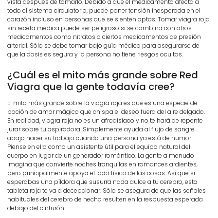
vista después de tomarlo. Debido a que el medicamento afecta a
todo el sistema circulatorio, puede poner tensión inesperada en el
corazón incluso en personas que se sienten aptos. Tomar viagra roja
sin receta médica puede ser peligroso si se combina con otros
medicamentos como nitratos o ciertos medicamentos de presión
arterial. Sólo se debe tomar bajo guía médica para asegurarse de
que la dosis es segura y la persona no tiene riesgos ocultos.
¿Cuál es el mito más grande sobre Red
Viagra que la gente todavía cree?
El mito más grande sobre la viagra roja es que es una especie de
poción de amor mágico que chispa el deseo fuera del aire delgado.
En realidad, viagra roja no es un afrodisíaco y no te hará de repente
jurar sobre tu aspiradora. Simplemente ayuda al flujo de sangre
abajo hacer su trabajo cuando una persona ya está de humor.
Piense en ello como un asistente útil para el equipo natural del
cuerpo en lugar de un generador romántico. La gente a menudo
imagina que convierte noches tranquilas en romances ardientes,
pero principalmente apoya el lado físico de las cosas. Así que si
esperabas una píldora que susurra nada dulce a tu cerebro, esta
tableta roja te va a decepcionar. Sólo se asegura de que las señales
habituales del cerebro de hecho resulten en la respuesta esperada
debajo del cinturón.