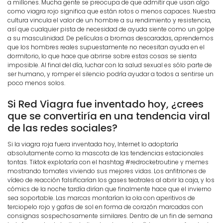
a millones. Mucha gente se preocupa de que admitir que usan algo
como viagra rojo significa que están rotos o menos capaces. Nuestra
cultura vincula el valor de un hombre a su rendimiento y resistencia,
así que cualquier pista de necesidad de ayuda siente como un golpe
a su masculinidad. De películas a bromas descaradas, aprendemos
que los hombres reales supuestamente no necesitan ayuda en el
dormitorio, lo que hace que abrirse sobre estas cosas se sienta
imposible. Al final del día, luchar con la salud sexual es sólo parte de
ser humano, y romper el silencio podría ayudar a todos a sentirse un
poco menos solos.
Si Red Viagra fue inventado hoy, ¿crees
que se convertiría en una tendencia viral
de las redes sociales?
Si la viagra roja fuera inventada hoy, Internet lo adoptaría
absolutamente como la mascota de las tendencias estacionales
tontas. Tiktok explotaría con el hashtag #redrocketroutine y memes
mostrando tomates viviendo sus mejores vidas. Los anfitriones de
vídeo de reacción falsificarían los gases teatrales al abrir la caja, y los
cómics de la noche tardía dirían que finalmente hace que el invierno
sea soportable. Las marcas montarían la ola con aperitivos de
terciopelo rojo y gafas de sol en forma de corazón marcadas con
consignas sospechosamente similares. Dentro de un fin de semana