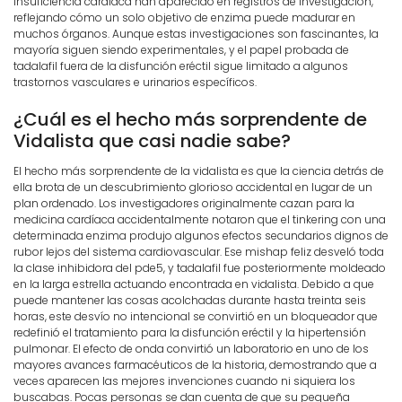
insuficiencia cardíaca han aparecido en registros de investigación,
reflejando cómo un solo objetivo de enzima puede madurar en
muchos órganos. Aunque estas investigaciones son fascinantes, la
mayoría siguen siendo experimentales, y el papel probada de
tadalafil fuera de la disfunción eréctil sigue limitado a algunos
trastornos vasculares e urinarios específicos.
¿Cuál es el hecho más sorprendente de
Vidalista que casi nadie sabe?
El hecho más sorprendente de la vidalista es que la ciencia detrás de
ella brota de un descubrimiento glorioso accidental en lugar de un
plan ordenado. Los investigadores originalmente cazan para la
medicina cardíaca accidentalmente notaron que el tinkering con una
determinada enzima produjo algunos efectos secundarios dignos de
rubor lejos del sistema cardiovascular. Ese mishap feliz desveló toda
la clase inhibidora del pde5, y tadalafil fue posteriormente moldeado
en la larga estrella actuando encontrada en vidalista. Debido a que
puede mantener las cosas acolchadas durante hasta treinta seis
horas, este desvío no intencional se convirtió en un bloqueador que
redefinió el tratamiento para la disfunción eréctil y la hipertensión
pulmonar. El efecto de onda convirtió un laboratorio en uno de los
mayores avances farmacéuticos de la historia, demostrando que a
veces aparecen las mejores invenciones cuando ni siquiera los
buscabas. Pocas personas se dan cuenta de que su pequeña