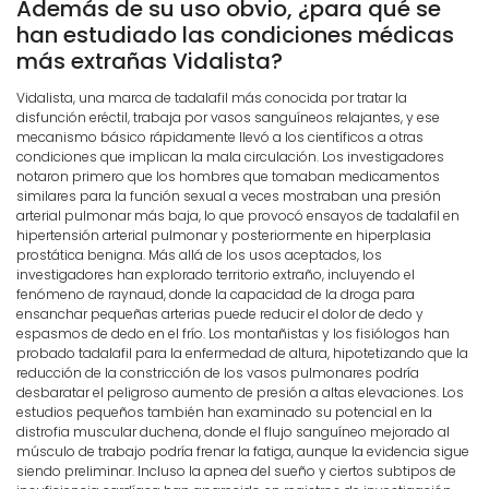
Además de su uso obvio, ¿para qué se
han estudiado las condiciones médicas
más extrañas Vidalista?
Vidalista, una marca de tadalafil más conocida por tratar la
disfunción eréctil, trabaja por vasos sanguíneos relajantes, y ese
mecanismo básico rápidamente llevó a los científicos a otras
condiciones que implican la mala circulación. Los investigadores
notaron primero que los hombres que tomaban medicamentos
similares para la función sexual a veces mostraban una presión
arterial pulmonar más baja, lo que provocó ensayos de tadalafil en
hipertensión arterial pulmonar y posteriormente en hiperplasia
prostática benigna. Más allá de los usos aceptados, los
investigadores han explorado territorio extraño, incluyendo el
fenómeno de raynaud, donde la capacidad de la droga para
ensanchar pequeñas arterias puede reducir el dolor de dedo y
espasmos de dedo en el frío. Los montañistas y los fisiólogos han
probado tadalafil para la enfermedad de altura, hipotetizando que la
reducción de la constricción de los vasos pulmonares podría
desbaratar el peligroso aumento de presión a altas elevaciones. Los
estudios pequeños también han examinado su potencial en la
distrofia muscular duchena, donde el flujo sanguíneo mejorado al
músculo de trabajo podría frenar la fatiga, aunque la evidencia sigue
siendo preliminar. Incluso la apnea del sueño y ciertos subtipos de