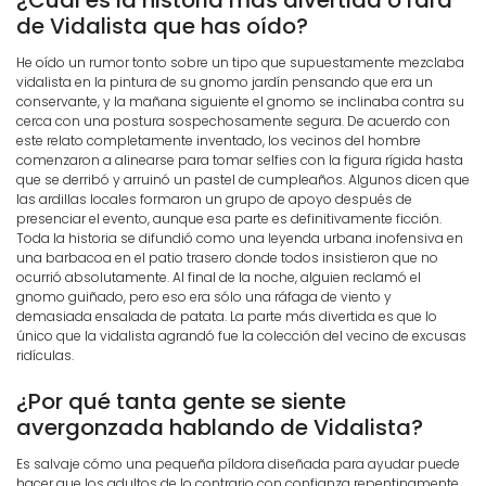
¿Cuál es la historia más divertida o rara
de Vidalista que has oído?
He oído un rumor tonto sobre un tipo que supuestamente mezclaba
vidalista en la pintura de su gnomo jardín pensando que era un
conservante, y la mañana siguiente el gnomo se inclinaba contra su
cerca con una postura sospechosamente segura. De acuerdo con
este relato completamente inventado, los vecinos del hombre
comenzaron a alinearse para tomar selfies con la figura rígida hasta
que se derribó y arruinó un pastel de cumpleaños. Algunos dicen que
las ardillas locales formaron un grupo de apoyo después de
presenciar el evento, aunque esa parte es definitivamente ficción.
Toda la historia se difundió como una leyenda urbana inofensiva en
una barbacoa en el patio trasero donde todos insistieron que no
ocurrió absolutamente. Al final de la noche, alguien reclamó el
gnomo guiñado, pero eso era sólo una ráfaga de viento y
demasiada ensalada de patata. La parte más divertida es que lo
único que la vidalista agrandó fue la colección del vecino de excusas
ridículas.
¿Por qué tanta gente se siente
avergonzada hablando de Vidalista?
Es salvaje cómo una pequeña píldora diseñada para ayudar puede
hacer que los adultos de lo contrario con confianza repentinamente