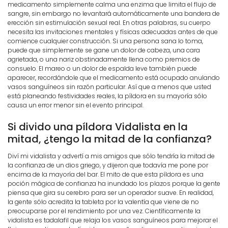
medicamento simplemente calma una enzima que limita el flujo de
sangre, sin embargo no levantará automáticamente una bandera de
erección sin estimulación sexual real. En otras palabras, su cuerpo
necesita las invitaciones mentales y físicas adecuadas antes de que
comience cualquier construcción. Si una persona sana lo toma,
puede que simplemente se gane un dolor de cabeza, una cara
agrietada, o una nariz obstinadamente llena como premios de
consuelo. El mareo o un dolor de espalda leve también puede
aparecer, recordándole que el medicamento está ocupado anulando
vasos sanguíneos sin razón particular. Así que a menos que usted
está planeando festividades reales, la píldora en su mayoría sólo
causa un error menor sin el evento principal.
Si divido una píldora Vidalista en la
mitad, ¿tengo la mitad de la confianza?
Diví mi vidalista y advertí a mis amigos que sólo tendría la mitad de
la confianza de un dios griego, y dijeron que todavía me pone por
encima de la mayoría del bar. El mito de que esta píldora es una
poción mágica de confianza ha inundado los plazos porque la gente
piensa que gira su cerebro para ser un operador suave. En realidad,
la gente sólo acredita la tableta por la valentía que viene de no
preocuparse por el rendimiento por una vez. Científicamente la
vidalista es tadalafil que relaja los vasos sanguíneos para mejorar el