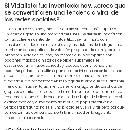
Si Vidalista fue inventada hoy, ¿crees que
se convertiría en una tendencia viral de
las redes sociales?
Si la vidalista cayó hoy, Internet perdería su mente más rápido que
un video de gato en una mañana del lunes. Twitter se inundaría con
tomas calientes dentro de minutos, tiktok se iluminaría con
reacciones de dúo al anuncio oficial, y las historias de instagram se
zumbirían con pegatinas de votación preguntando a amigos si lo
probarían. Antes de mucho, los memes que lo comparan con
pociones mágicas o historias de origen superhéroe se
desvanecerían a través de reddit y facebook, convirtiendo una
pequeña píldora en la última puntería. Los influencers en los nichos
de wellness y bro-science saltarían sobre el carro de banda,
filmando el día patrocinado en los vlogs de la vida que casualmente
mencionan sus ventajas mientras se toma jugo verde. Los chats de
grupo explotarían con debates de media jornada sobre el romance
moderno y la presión de rendimiento, desdibujando la línea entre el
avance médico y el momento de la cultura pop. Pero tal vez la
verdadera pregunta no es si una píldora se vuelve viral, pero por qué
somos tan rápidos para convertir la intimidad en la siguiente
tendencia a cortar rollos.