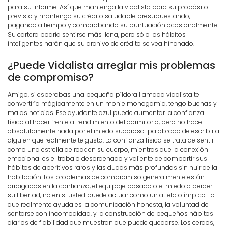
para su informe. Así que mantenga la vidalista para su propósito
previsto y mantenga su crédito saludable presupuestando,
pagando a tiempo y comprobando su puntuación ocasionalmente.
Su cartera podría sentirse más llena, pero sólo los hábitos
inteligentes harán que su archivo de crédito se vea hinchado.
¿Puede Vidalista arreglar mis problemas
de compromiso?
Amigo, si esperabas una pequeña píldora llamada vidalista te
convertiría mágicamente en un monje monogamia, tengo buenas y
malas noticias. Ese ayudante azul puede aumentar la confianza
física al hacer frente al rendimiento del dormitorio, pero no hace
absolutamente nada por el miedo sudoroso-palabrado de escribir a
alguien que realmente te gusta. La confianza física se trata de sentir
como una estrella de rock en su cuerpo, mientras que la conexión
emocional es el trabajo desordenado y valiente de compartir sus
hábitos de aperitivos raros y las dudas más profundas sin huir de la
habitación. Los problemas de compromiso generalmente están
arraigados en la confianza, el equipaje pasado o el miedo a perder
su libertad, no en si usted puede actuar como un atleta olímpico. Lo
que realmente ayuda es la comunicación honesta, la voluntad de
sentarse con incomodidad, y la construcción de pequeños hábitos
diarios de fiabilidad que muestran que puede quedarse. Los cerdos,