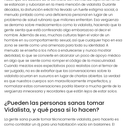
se estancan y ruborizan en la mera mención de vidalista. Durante
décadas, la disfunción eréctil ha llevado un fuerte estigma social, a
menudo pintado como una deficiencia personal en lugar de un
problema de salud rutinario que millones enfrentan. Esa vergüenza
se derrama sobre medicamentos como la vidalista, haciendo que la
gente sienta que está confesando algo embarazoso al decir el
nombre. Además de eso, muchas culturas tejen el valor de un
hombre en su comportamiento sexual, así que cualquier hipo en esa
zona se siente como una amenaza para toda su identidad. A
menudo se enseña a los niños a endurecerse y nunca mostrar
debilidad, lo que se convierte en alcanzar un poco de apoyo médico
en algo que se siente como romper el código de la masculinidad.
Cuando mezclas esas expectativas poco realistas con el temor de
ser juzgado, no es de extrañar que las conversaciones sobre la
vidalista ocurran en susurros en lugar de charlas abiertas. La verdad
es que nuestros cuerpos son maravillosamente imperfectos, y
normalizar estas conversaciones podría liberar a mucha gente de la
vergüenza innecesaria y recordarles que están lejos de estar solos.
¿Pueden las personas sanas tomar
Vidalista, y qué pasa si lo hacen?
La gente sana puede tomar técnicamente vidalista, pero hacerlo es
como contratar un dj para una habitación vacía sin bailarines. El