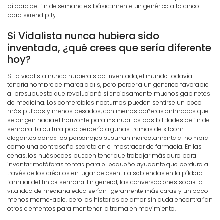
píldora del fin de semana es básicamente un genérico alto cinco
para serendipity.
Si Vidalista nunca hubiera sido
inventada, ¿qué crees que sería diferente
hoy?
Si la vidalista nunca hubiera sido inventada, el mundo todavía
tendría nombre de marca cialis, pero perdería un genérico favorable
al presupuesto que revolucionó silenciosamente muchos gabinetes
de medicina. Los comerciales nocturnos pueden sentirse un poco
más pulidos y menos pesados, con menos bañeras animadas que
se dirigen hacia el horizonte para insinuar las posibilidades de fin de
semana. La cultura pop perdería algunas tramas de sitcom
elegantes donde los personajes susurran indirectamente el nombre
como una contraseña secreta en el mostrador de farmacia. En las
cenas, los huéspedes pueden tener que trabajar más duro para
inventar metáforas tontas para el pequeño ayudante que perdura a
través de los créditos en lugar de asentir a sabiendas en la píldora
familiar del fin de semana. En general, las conversaciones sobre la
vitalidad de mediana edad serían ligeramente más caras y un poco
menos meme-able, pero las historias de amor sin duda encontrarían
otros elementos para mantener la trama en movimiento.