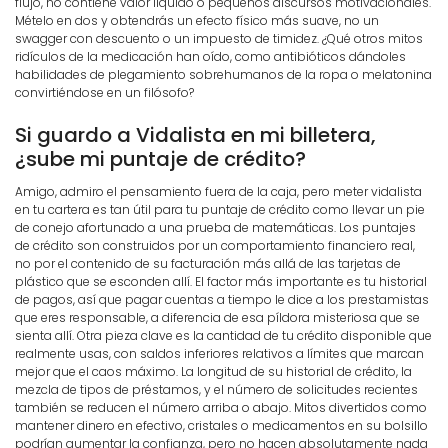
flujo, no contiene valor líquido o pequeños discursos motivacionales.
Mételo en dos y obtendrás un efecto físico más suave, no un
swagger con descuento o un impuesto de timidez. ¿Qué otros mitos
ridículos de la medicación han oído, como antibióticos dándoles
habilidades de plegamiento sobrehumanos de la ropa o melatonina
convirtiéndose en un filósofo?
Si guardo a Vidalista en mi billetera,
¿sube mi puntaje de crédito?
Amigo, admiro el pensamiento fuera de la caja, pero meter vidalista
en tu cartera es tan útil para tu puntaje de crédito como llevar un pie
de conejo afortunado a una prueba de matemáticas. Los puntajes
de crédito son construidos por un comportamiento financiero real,
no por el contenido de su facturación más allá de las tarjetas de
plástico que se esconden allí. El factor más importante es tu historial
de pagos, así que pagar cuentas a tiempo le dice a los prestamistas
que eres responsable, a diferencia de esa píldora misteriosa que se
sienta allí. Otra pieza clave es la cantidad de tu crédito disponible que
realmente usas, con saldos inferiores relativos a límites que marcan
mejor que el caos máximo. La longitud de su historial de crédito, la
mezcla de tipos de préstamos, y el número de solicitudes recientes
también se reducen el número arriba o abajo. Mitos divertidos como
mantener dinero en efectivo, cristales o medicamentos en su bolsillo
podrían aumentar la confianza, pero no hacen absolutamente nada